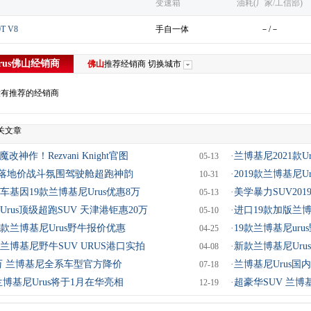
变速箱
油耗(厂家/工信部)
0T V8
手自一体
－/－
us
佛山
经销商
佛山
推荐经销商
切换城市
没有推荐的经销商
相关文章
改神作！Rezvani Knight官图
·
兰博基尼2021款Ur
05-13
us落地价战斗氛围驾驶舱超跑神韵
·
2019款兰博基尼U
10-31
基因19款兰博基尼Urus优惠8万
·
美学暴力SUV20
05-13
Urus顶级超跑SUV 天津港钜惠20万
·
进口19款加版兰博
05-10
9款兰博基尼Urus野牛报价优惠
·
19款兰博基尼ur
04-25
兰博基尼野牛SUV URUS港口实拍
·
新款兰博基尼Ur
04-08
5万 兰博基尼全系车型官方降价
·
兰博基尼Urus国
07-18
兰博基尼Urus将于1月在华亮相
·
超豪华SUV 兰博基
12-19