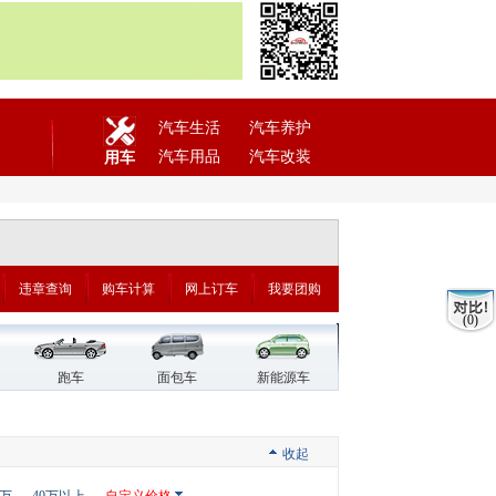
汽车生活
汽车养护
汽车用品
汽车改装
用车
违章查询
购车计算
网上订车
我要团购
(0)
跑车
面包车
新能源车
收起