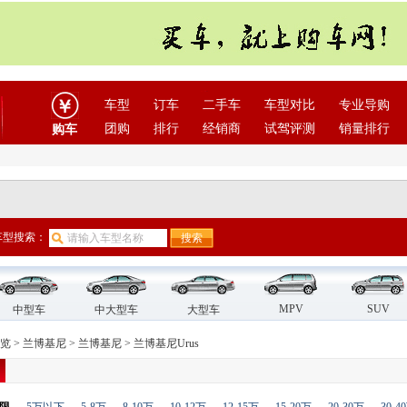
车型
订车
二手车
车型对比
专业导购
团购
排行
经销商
试驾评测
销量排行
购车
车型搜索：
MPV
SUV
中型车
中大型车
大型车
览
>
兰博基尼
>
兰博基尼
>
兰博基尼Urus