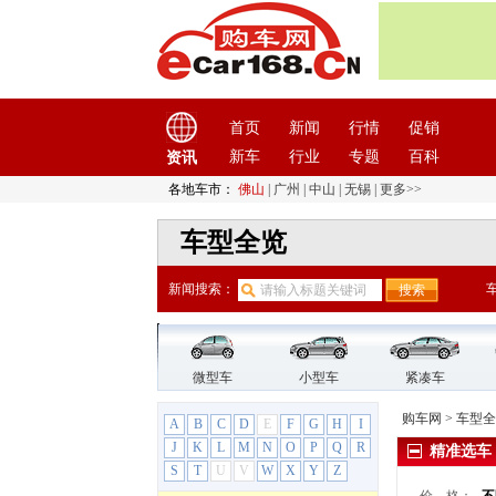
金龙
(2)
九龙
(1)
君马
(3)
K
卡威
(5)
首页
新闻
行情
促销
开瑞
(10)
新车
行业
专题
百科
资讯
凯迪拉克
(15)
各地车市：
佛山
|
广州
|
中山
|
无锡
|
更多>>
凯翼汽车
(12)
康迪全球鹰
(2)
车型全览
科尼赛克
(2)
新闻搜索：
克莱斯勒
(3)
L
兰博基尼
(6)
兰博基尼
(6)
微型车
小型车
紧凑车
Aventador
购车网
>
车型全
A
B
C
D
E
F
G
H
I
兰博基尼Centenario
J
K
L
M
N
O
P
Q
R
精准选车
兰博基尼Gallardo
S
T
U
V
W
X
Y
Z
兰博基尼Huracan