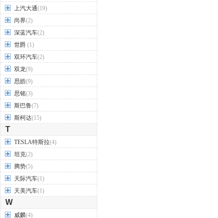
上汽大通
(19)
尚界
(2)
深蓝汽车
(2)
世爵
(1)
双环汽车
(2)
双龙
(9)
思皓
(9)
思铭
(3)
斯巴鲁
(7)
斯柯达
(15)
T
TESLA特斯拉
(4)
坦克
(2)
腾势
(5)
天际汽车
(1)
天美汽车
(1)
W
威麟
(4)