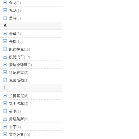
金龙
(2)
九龙
(1)
君马
(3)
K
卡威
(5)
开瑞
(10)
凯迪拉克
(15)
凯翼汽车
(12)
康迪全球鹰
(2)
科尼赛克
(2)
克莱斯勒
(3)
L
兰博基尼
(6)
岚图汽车
(3)
蓝电
(1)
劳斯莱斯
(5)
雷丁
(4)
雷克萨斯
(15)