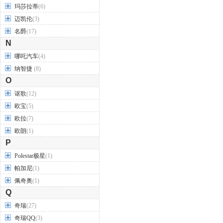
玛莎拉蒂
(6)
迈凯伦
(3)
名爵
(17)
N
哪吒汽车
(4)
纳智捷
(8)
O
讴歌
(12)
欧宝
(5)
欧拉
(7)
欧朗
(1)
P
Polestar极星
(1)
帕加尼
(1)
佩奇奥
(1)
Q
奇瑞
(27)
奇瑞QQ
(3)