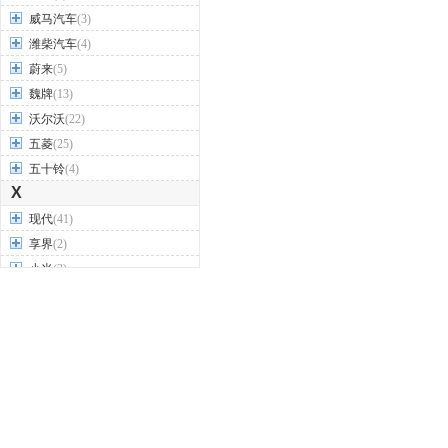
威马汽车
(3)
潍柴汽车
(4)
蔚来
(5)
魏牌
(13)
沃尔沃
(22)
五菱
(25)
五十铃
(4)
X
现代
(41)
享界
(2)
小米
(2)
小鹏汽车
(8)
新特汽车
(1)
星途
(4)
雪佛兰
(24)
雪铁龙
(20)
Y
firefly萤火虫
(1)