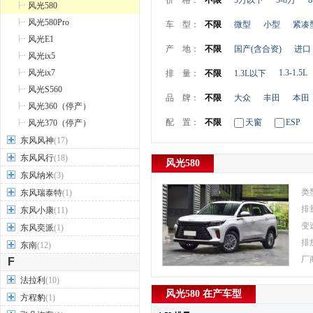
价 格：
不限
5万以下
5-8万
8
风光580
风光580Pro
车 型：
不限
微型
小型
紧凑
风光E1
产 地：
不限
国产(含合资)
进口
风光ix5
风光ix7
1.3-1.5L
排 量：
不限
1.3L以下
风光S560
品 牌：
不限
大众
丰田
本田
风光360（停产）
配 置：
不限
天窗
ESP
风光370（停产）
东风风神
(17)
东风风行
(18)
风光580
东风纳米
(3)
类
东风瑞泰特
(1)
排
东风小康
(11)
变
东风奕派
(1)
排
东南
(12)
厂
F
法拉利
(10)
风光580 在产车型
方程豹
(1)