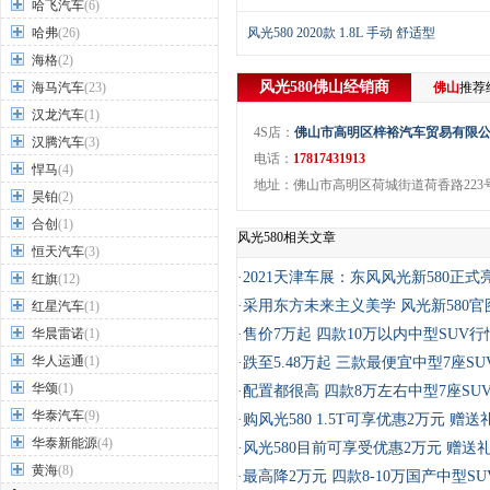
哈飞汽车
(6)
哈弗
(26)
风光580 2020款 1.8L 手动 舒适型
海格
(2)
风光580
佛山
经销商
海马汽车
(23)
佛山
推荐
汉龙汽车
(1)
4S店：
佛山市高明区梓裕汽车贸易有限
汉腾汽车
(3)
电话：
17817431913
悍马
(4)
地址：佛山市高明区荷城街道荷香路223号
昊铂
(2)
合创
(1)
风光580相关文章
恒天汽车
(3)
·
2021天津车展：东风风光新580正式
红旗
(12)
·
采用东方未来主义美学 风光新580官
红星汽车
(1)
华晨雷诺
(1)
·
售价7万起 四款10万以内中型SUV
华人运通
(1)
·
跌至5.48万起 三款最便宜中型7座S
华颂
(1)
·
配置都很高 四款8万左右中型7座SU
华泰汽车
(9)
·
购风光580 1.5T可享优惠2万元 赠送
华泰新能源
(4)
·
风光580目前可享受优惠2万元 赠送
黄海
(8)
·
最高降2万元 四款8-10万国产中型S