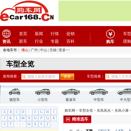
长安启源
(2)
长城
(17)
创维汽车
(1)
D
DS
(8)
首页
新闻
行情
促销
车
大乘汽车
(5)
新车
行业
专题
百科
团
资讯
购车
大发
(1)
各地车市：
佛山
|
广州
|
中山
|
无锡
|
更多>>
大运汽车
(1)
大众
(61)
车型全览
道奇
(3)
电动屋
(1)
新闻搜索：
车型搜索：
电咖
(1)
东风
(4)
东风风度
(7)
微型车
小型车
紧凑车
中型车
中大型
东风风光
(10)
购车网
>
车型全览
>
东风风光
>
东风小康
A
B
C
D
E
F
G
H
I
东风小康
(10)
J
K
L
M
N
O
P
Q
R
精准选车
风光330
S
T
U
V
W
X
Y
Z
风光500