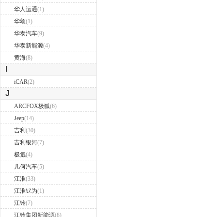
华人运通
(1)
华颂
(1)
华泰汽车
(9)
华泰新能源
(4)
黄海
(8)
I
iCAR
(2)
J
ARCFOX极狐
(6)
Jeep
(14)
吉利
(30)
吉利银河
(7)
极氪
(4)
几何汽车
(5)
江淮
(33)
江淮钇为
(1)
江铃
(7)
江铃集团新能源
(8)