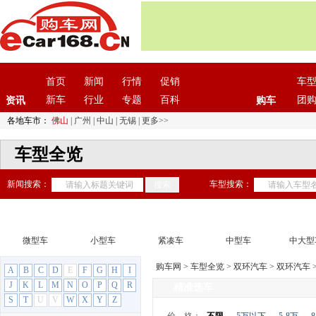
首页
新闻
行情
促销
车
新车
行业
专题
百科
团
资讯
购车
各地车市：
佛山
|
广州
|
中山
|
无锡
|
更多>>
车型全览
新闻搜索：
车型搜索：
微型车
小型车
紧凑车
中型车
中大型
购车网
>
车型全览
>
双环汽车
>
双环汽车
A
B
C
D
E
F
G
H
I
J
K
L
M
N
O
P
Q
R
精准选车
S
T
U
V
W
X
Y
Z