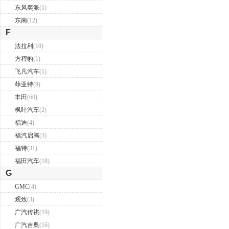
东风奕派
(1)
东南
(12)
F
法拉利
(10)
方程豹
(1)
飞凡汽车
(1)
菲亚特
(9)
丰田
(60)
枫叶汽车
(2)
福迪
(4)
福汽启腾
(3)
福特
(31)
福田汽车
(18)
G
GMC
(4)
观致
(3)
广汽传祺
(19)
广汽吉奥
(16)