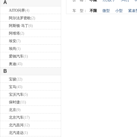
价 格：
不限
5万以下
5-8万
8
A
AITO问界
(4)
车 型：
不限
微型
小型
紧凑
阿尔法罗密欧
(2)
产 地：
不限
国产(含合资)
进口
阿斯顿·马丁
(6)
阿维塔
(2)
埃安
(7)
埃尚
(1)
爱驰汽车
(1)
奥迪
(45)
B
宝骏
(22)
宝马
(45)
宝沃汽车
(5)
保时捷
(11)
北京
(9)
北京汽车
(17)
北汽昌河
(12)
北汽道达
(1)