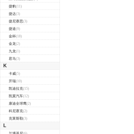
捷豹
(11)
捷达
(3)
捷尼赛思
(3)
捷途
(9)
金杯
(18)
金龙
(2)
九龙
(1)
君马
(3)
K
卡威
(5)
开瑞
(10)
凯迪拉克
(15)
凯翼汽车
(12)
康迪全球鹰
(2)
科尼赛克
(2)
克莱斯勒
(3)
L
兰博基尼
(6)