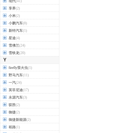
现代
(41)
享界
(2)
小米
(2)
小鹏汽车
(8)
新特汽车
(1)
星途
(4)
雪佛兰
(24)
雪铁龙
(20)
Y
firefly萤火虫
(1)
野马汽车
(11)
一汽
(24)
英菲尼迪
(17)
永源汽车
(3)
驭胜
(2)
御捷
(2)
御捷新能源
(2)
裕路
(1)