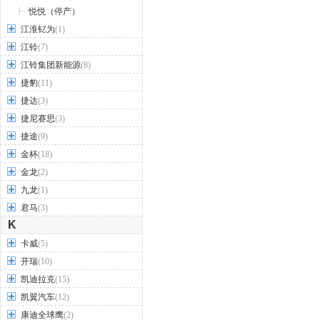
悦悦（停产）
江淮钇为
(1)
江铃
(7)
江铃集团新能源
(8)
捷豹
(11)
捷达
(3)
捷尼赛思
(3)
捷途
(9)
金杯
(18)
金龙
(2)
九龙
(1)
君马
(3)
K
卡威
(5)
开瑞
(10)
凯迪拉克
(15)
凯翼汽车
(12)
康迪全球鹰
(2)