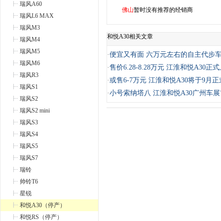
瑞风A60
佛山
暂时没有推荐的经销商
瑞风L6 MAX
瑞风M3
和悦A30相关文章
瑞风M4
瑞风M5
·
便宜又有面 六万元左右的自主代步
瑞风M6
·
售价6.28-8.28万元 江淮和悦A30正
瑞风R3
·
或售6-7万元 江淮和悦A30将于9月
瑞风S1
·
小号索纳塔八 江淮和悦A30广州车
瑞风S2
瑞风S2 mini
瑞风S3
瑞风S4
瑞风S5
瑞风S7
瑞铃
帅铃T6
星锐
和悦A30（停产）
和悦RS（停产）