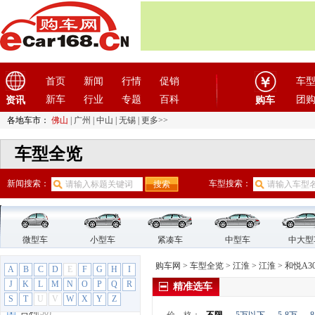
悍马
(4)
昊铂
(2)
合创
(1)
恒天汽车
(3)
首页
新闻
行情
促销
车
红旗
(12)
新车
行业
专题
百科
团
资讯
购车
红星汽车
(1)
华晨雷诺
(1)
各地车市：
佛山
|
广州
|
中山
|
无锡
|
更多>>
华人运通
(1)
车型全览
华颂
(1)
华泰汽车
(9)
新闻搜索：
车型搜索：
华泰新能源
(4)
黄海
(8)
I
微型车
小型车
紧凑车
中型车
中大型
iCAR
(2)
J
购车网
>
车型全览
>
江淮
>
江淮
>
和悦A3
A
B
C
D
E
F
G
H
I
ARCFOX极狐
(6)
J
K
L
M
N
O
P
Q
R
精准选车
Jeep
(14)
S
T
U
V
W
X
Y
Z
吉利
(30)