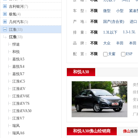
价 格：
不限
5万以下
5-8万
8
吉利银河
(7)
车 型：
不限
微型
小型
紧凑
极氪
(4)
产 地：
不限
国产(含合资)
进口
几何汽车
(5)
江淮
(33)
1.3-1.5L
排 量：
不限
1.3L以下
江淮
(33)
品 牌：
不限
大众
丰田
本田
悍途
和悦
配 置：
不限
天窗
ESP
嘉悦A5
嘉悦X4
和悦A30
嘉悦X7
江淮iC5
类
江淮iEV
排
江淮iEV6E
变
江淮iEV7S
排
江淮iEVA50
厂
江淮V7
瑞风
和悦A30
佛山
经销商
佛山
推
瑞风A6