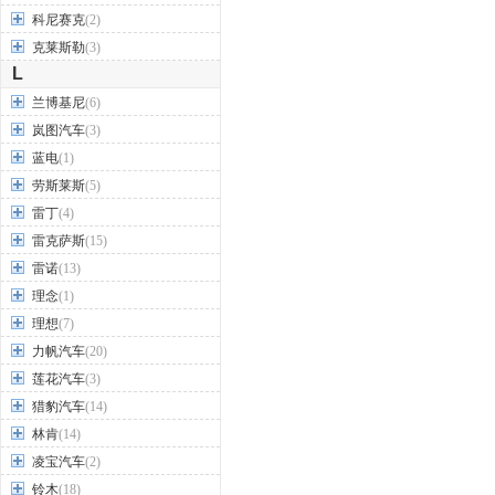
科尼赛克
(2)
克莱斯勒
(3)
L
兰博基尼
(6)
岚图汽车
(3)
蓝电
(1)
劳斯莱斯
(5)
雷丁
(4)
雷克萨斯
(15)
雷诺
(13)
理念
(1)
理想
(7)
力帆汽车
(20)
莲花汽车
(3)
猎豹汽车
(14)
林肯
(14)
凌宝汽车
(2)
铃木
(18)