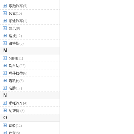
零跑汽车
(5)
领克
(15)
领途汽车
(1)
陆风
(9)
路虎
(12)
路特斯
(3)
M
MINI
(11)
马自达
(22)
玛莎拉蒂
(6)
迈凯伦
(3)
名爵
(17)
N
哪吒汽车
(4)
纳智捷
(8)
O
讴歌
(12)
欧宝
(5)