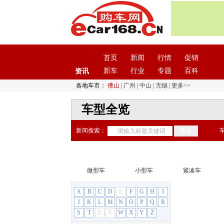
首页
新闻
行情
促销
新车
行业
专题
百科
资讯
各地车市：
佛山
|
广州
|
中山
|
无锡
|
更多>>
车型全览
新闻搜索：
微型车
小型车
紧凑车
A
B
C
D
E
F
G
H
I
J
K
L
M
N
O
P
Q
R
S
T
U
V
W
X
Y
Z