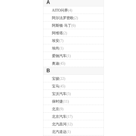
A
AITO问界
(4)
阿尔法罗密欧
(2)
阿斯顿·马丁
(6)
阿维塔
(2)
埃安
(7)
埃尚
(1)
爱驰汽车
(1)
奥迪
(45)
B
宝骏
(22)
宝马
(45)
宝沃汽车
(5)
保时捷
(11)
北京
(9)
北京汽车
(17)
北汽昌河
(12)
北汽道达
(1)