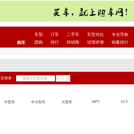
车型
订车
二手车
车型对比
专业导购
团购
排行
经销商
试驾评测
销量排行
购车
车型搜索：
MPV
SUV
中型车
中大型车
大型车