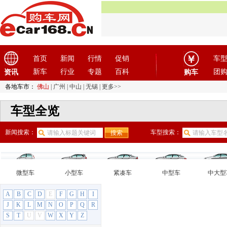
首页
新闻
行情
促销
车
新车
行业
专题
百科
团
资讯
购车
各地车市：
佛山
|
广州
|
中山
|
无锡
|
更多>>
车型全览
新闻搜索：
车型搜索：
微型车
小型车
紧凑车
中型车
中大型
A
B
C
D
E
F
G
H
I
J
K
L
M
N
O
P
Q
R
S
T
U
V
W
X
Y
Z