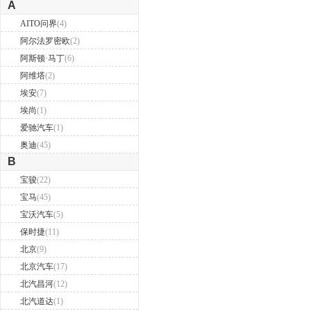
A
AITO问界
(4)
阿尔法罗密欧
(2)
阿斯顿·马丁
(6)
阿维塔
(2)
埃安
(7)
埃尚
(1)
爱驰汽车
(1)
奥迪
(45)
B
宝骏
(22)
宝马
(45)
宝沃汽车
(5)
保时捷
(11)
北京
(9)
北京汽车
(17)
北汽昌河
(12)
北汽道达
(1)