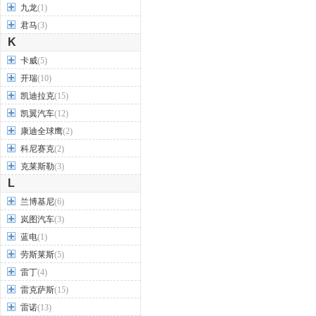
九龙
(1)
君马
(3)
K
卡威
(5)
开瑞
(10)
凯迪拉克
(15)
凯翼汽车
(12)
康迪全球鹰
(2)
科尼赛克
(2)
克莱斯勒
(3)
L
兰博基尼
(6)
岚图汽车
(3)
蓝电
(1)
劳斯莱斯
(5)
雷丁
(4)
雷克萨斯
(15)
雷诺
(13)