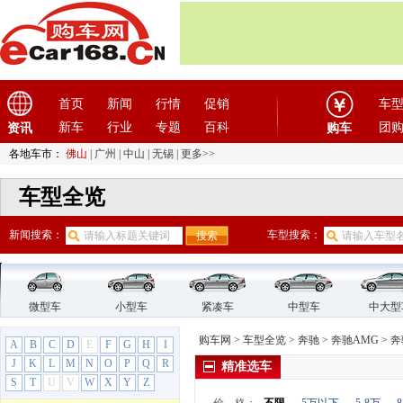
威霆
唯雅诺
迈巴赫
(2)
迈巴赫GLS
迈巴赫S级
首页
新闻
行情
促销
车
迈巴赫(平行进口)
(2)
新车
行业
专题
百科
团
资讯
购车
迈巴赫G级(平行进口)
迈巴赫S级(平行进口)
各地车市：
佛山
|
广州
|
中山
|
无锡
|
更多>>
奔驰AMG(平行进口)
(3)
车型全览
奔驰GLE AMG(平行进口)
奔驰GLS AMG(平行进口)
新闻搜索：
车型搜索：
奔驰G级AMG(平行进口)
奔驰AMG
(14)
AMG GT
奔驰A级AMG（进口）
微型车
小型车
紧凑车
中型车
中大型
奔驰CLA级AMG
购车网
>
车型全览
>
奔驰
>
奔驰AMG
>
奔
A
B
C
D
E
F
G
H
I
奔驰CLS级AMG
J
K
L
M
N
O
P
Q
R
精准选车
奔驰C级AMG
S
T
U
V
W
X
Y
Z
奔驰E级AMG