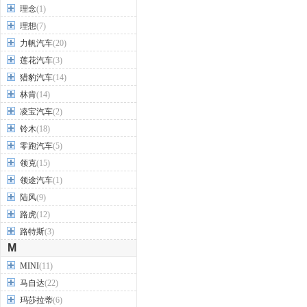
理念
(1)
理想
(7)
力帆汽车
(20)
莲花汽车
(3)
猎豹汽车
(14)
林肯
(14)
凌宝汽车
(2)
铃木
(18)
零跑汽车
(5)
领克
(15)
领途汽车
(1)
陆风
(9)
路虎
(12)
路特斯
(3)
M
MINI
(11)
马自达
(22)
玛莎拉蒂
(6)