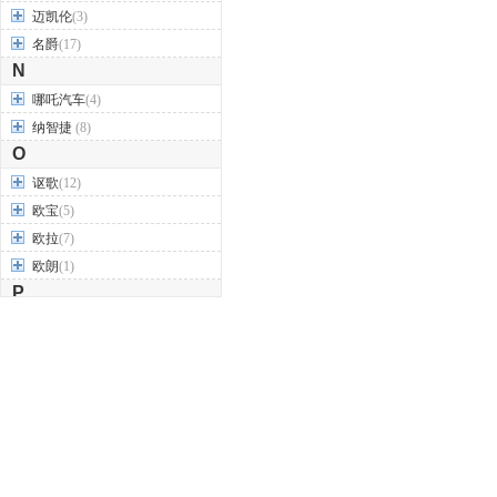
迈凯伦
(3)
名爵
(17)
N
哪吒汽车
(4)
纳智捷
(8)
O
讴歌
(12)
欧宝
(5)
欧拉
(7)
欧朗
(1)
P
Polestar极星
(1)
帕加尼
(1)
佩奇奥
(1)
Q
奇瑞
(27)
奇瑞QQ
(3)
奇瑞新能源
(8)