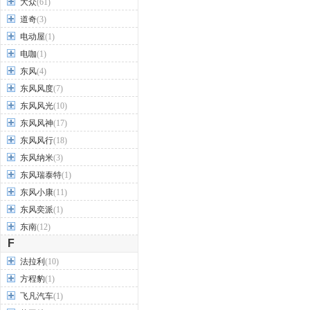
大众
(61)
道奇
(3)
电动屋
(1)
电咖
(1)
东风
(4)
东风风度
(7)
东风风光
(10)
东风风神
(17)
东风风行
(18)
东风纳米
(3)
东风瑞泰特
(1)
东风小康
(11)
东风奕派
(1)
东南
(12)
F
法拉利
(10)
方程豹
(1)
飞凡汽车
(1)