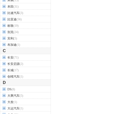
奔腾
(15)
本田
(31)
比速汽车
(3)
比亚迪
(56)
标致
(19)
别克
(24)
宾利
(5)
布加迪
(1)
C
长安
(71)
长安启源
(2)
长城
(17)
创维汽车
(1)
D
DS
(8)
大乘汽车
(5)
大发
(1)
大运汽车
(1)