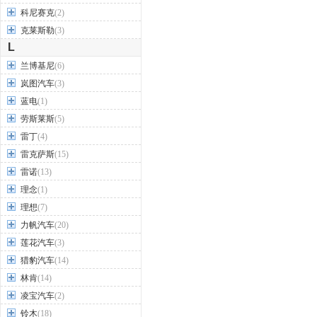
科尼赛克
(2)
克莱斯勒
(3)
L
兰博基尼
(6)
岚图汽车
(3)
蓝电
(1)
劳斯莱斯
(5)
雷丁
(4)
雷克萨斯
(15)
雷诺
(13)
理念
(1)
理想
(7)
力帆汽车
(20)
莲花汽车
(3)
猎豹汽车
(14)
林肯
(14)
凌宝汽车
(2)
铃木
(18)