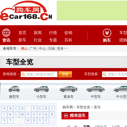
东风奕派
(1)
东南
(12)
F
法拉利
(10)
方程豹
(1)
首页
新闻
行情
促销
车
飞凡汽车
(1)
新车
行业
专题
百科
团
资讯
购车
菲亚特
(9)
各地车市：
佛山
|
广州
|
中山
|
无锡
|
更多>>
丰田
(60)
车型全览
枫叶汽车
(2)
福迪
(4)
新闻搜索：
车型搜索：
福汽启腾
(3)
福特
(31)
福田汽车
(18)
G
微型车
小型车
紧凑车
中型车
中大型
GMC
(4)
购车网
>
车型全览
>
君马
A
B
C
D
E
F
G
H
I
观致
(3)
J
K
L
M
N
O
P
Q
R
精准选车
广汽传祺
(19)
S
T
U
V
W
X
Y
Z
广汽吉奥
(16)