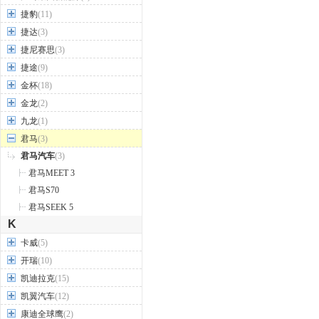
捷豹
(11)
捷达
(3)
捷尼赛思
(3)
捷途
(9)
金杯
(18)
金龙
(2)
九龙
(1)
君马
(3)
君马汽车
(3)
君马MEET 3
君马S70
君马SEEK 5
K
卡威
(5)
开瑞
(10)
凯迪拉克
(15)
凯翼汽车
(12)
康迪全球鹰
(2)