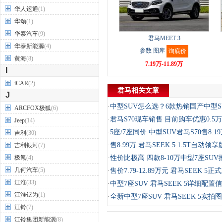
华人运通
(1)
华颂
(1)
华泰汽车
(9)
君马MEET 3
华泰新能源
(4)
参数
图库
询底价
黄海
(8)
7.19万-11.89万
I
iCAR
(2)
君马相关文章
J
·
中型SUV怎么选？6款热销国产中型S
ARCFOX极狐
(6)
·
君马S70现车销售 目前购车优惠0.5
Jeep
(14)
·
5座/7座同价 中型SUV君马S70售8.1
吉利
(30)
·
售8.99万 君马SEEK 5 1.5T自动领
吉利银河
(7)
极氪
(4)
·
性价比极高 四款8-10万中型7座SUV
几何汽车
(5)
·
售价7.79-12.89万元 君马SEEK 5正
江淮
(33)
·
中型7座SUV 君马SEEK 5详细配置
江淮钇为
(1)
·
全新中型7座SUV 君马SEEK 5实拍
江铃
(7)
江铃集团新能源
(8)