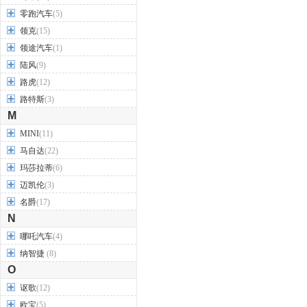
零跑汽车
(5)
领克
(15)
领途汽车
(1)
陆风
(9)
路虎
(12)
路特斯
(3)
M
MINI
(11)
马自达
(22)
玛莎拉蒂
(6)
迈凯伦
(3)
名爵
(17)
N
哪吒汽车
(4)
纳智捷
(8)
O
讴歌
(12)
欧宝
(5)