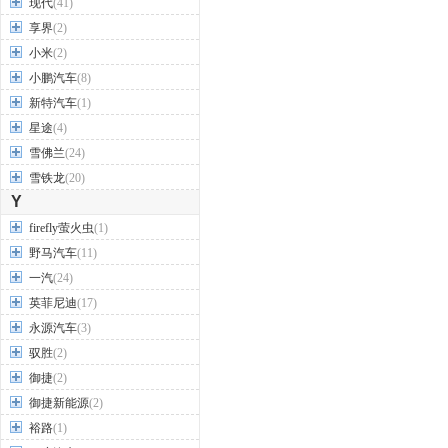
现代
(41)
享界
(2)
小米
(2)
小鹏汽车
(8)
新特汽车
(1)
星途
(4)
雪佛兰
(24)
雪铁龙
(20)
Y
firefly萤火虫
(1)
野马汽车
(11)
一汽
(24)
英菲尼迪
(17)
永源汽车
(3)
驭胜
(2)
御捷
(2)
御捷新能源
(2)
裕路
(1)