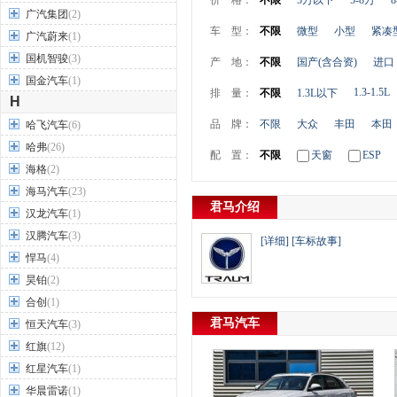
价 格：
不限
5万以下
5-8万
8
广汽集团
(2)
车 型：
不限
微型
小型
紧凑
广汽蔚来
(1)
国机智骏
(3)
产 地：
不限
国产(含合资)
进口
国金汽车
(1)
1.3-1.5L
排 量：
不限
1.3L以下
H
品 牌：
不限
大众
丰田
本田
哈飞汽车
(6)
哈弗
(26)
配 置：
不限
天窗
ESP
海格
(2)
海马汽车
(23)
君马介绍
汉龙汽车
(1)
汉腾汽车
(3)
[详细]
[车标故事]
悍马
(4)
昊铂
(2)
合创
(1)
君马汽车
恒天汽车
(3)
红旗
(12)
红星汽车
(1)
华晨雷诺
(1)