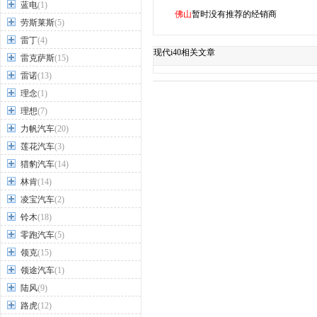
蓝电
(1)
佛山
暂时没有推荐的经销商
劳斯莱斯
(5)
雷丁
(4)
现代i40相关文章
雷克萨斯
(15)
雷诺
(13)
理念
(1)
理想
(7)
力帆汽车
(20)
莲花汽车
(3)
猎豹汽车
(14)
林肯
(14)
凌宝汽车
(2)
铃木
(18)
零跑汽车
(5)
领克
(15)
领途汽车
(1)
陆风
(9)
路虎
(12)