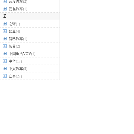
云度汽车
(2)
云雀汽车
(1)
Z
之诺
(1)
知豆
(4)
智己汽车
(1)
智界
(2)
中国重汽VGV
(1)
中华
(17)
中兴汽车
(5)
众泰
(27)