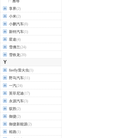
雅尊
享界
(2)
小米
(2)
小鹏汽车
(8)
新特汽车
(1)
星途
(4)
雪佛兰
(24)
雪铁龙
(20)
Y
firefly萤火虫
(1)
野马汽车
(11)
一汽
(24)
英菲尼迪
(17)
永源汽车
(3)
驭胜
(2)
御捷
(2)
御捷新能源
(2)
裕路
(1)