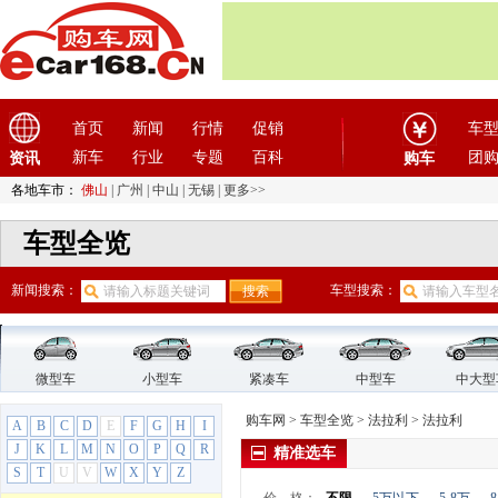
大发
(1)
大运汽车
(1)
大众
(61)
道奇
(3)
电动屋
(1)
首页
新闻
行情
促销
车
电咖
(1)
新车
行业
专题
百科
团
资讯
购车
东风
(4)
各地车市：
佛山
|
广州
|
中山
|
无锡
|
更多>>
东风风度
(7)
东风风光
(10)
车型全览
东风风神
(17)
东风风行
(18)
新闻搜索：
车型搜索：
东风纳米
(3)
东风瑞泰特
(1)
东风小康
(11)
微型车
小型车
紧凑车
中型车
中大型
东风奕派
(1)
购车网
>
车型全览
>
法拉利
>
法拉利
东南
(12)
A
B
C
D
E
F
G
H
I
F
J
K
L
M
N
O
P
Q
R
精准选车
S
T
U
V
W
X
Y
Z
法拉利
(10)