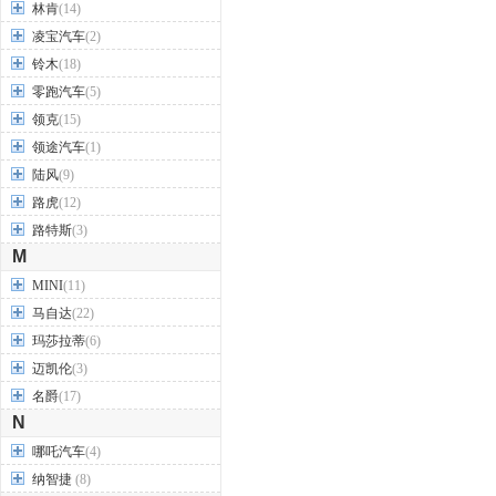
林肯
(14)
凌宝汽车
(2)
铃木
(18)
零跑汽车
(5)
领克
(15)
领途汽车
(1)
陆风
(9)
路虎
(12)
路特斯
(3)
M
MINI
(11)
马自达
(22)
玛莎拉蒂
(6)
迈凯伦
(3)
名爵
(17)
N
哪吒汽车
(4)
纳智捷
(8)