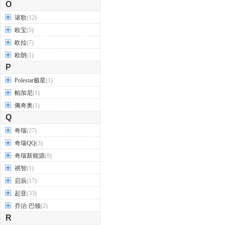
O
讴歌
(12)
欧宝
(5)
欧拉
(7)
欧朗
(1)
P
Polestar极星
(1)
帕加尼
(1)
佩奇奥
(1)
Q
奇瑞
(27)
奇瑞QQ
(3)
奇瑞新能源
(8)
祺智
(1)
启辰
(17)
起亚
(33)
乔治·巴顿
(2)
R