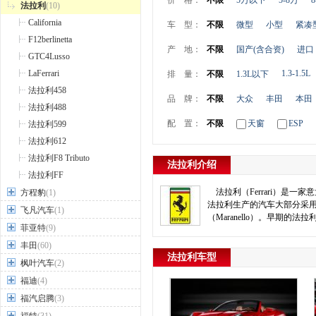
价 格：
不限
5万以下
5-8万
8
法拉利
(10)
California
车 型：
不限
微型
小型
紧凑
F12berlinetta
产 地：
不限
国产(含合资)
进口
GTC4Lusso
LaFerrari
1.3-1.5L
排 量：
不限
1.3L以下
法拉利458
品 牌：
不限
大众
丰田
本田
法拉利488
配 置：
不限
天窗
ESP
法拉利599
法拉利612
法拉利F8 Tributo
法拉利介绍
法拉利FF
法拉利（Ferrari）是一
方程豹
(1)
法拉利生产的汽车大部分采用手
飞凡汽车
(1)
（Maranello）。早期的法
菲亚特
(9)
丰田
(60)
法拉利车型
枫叶汽车
(2)
福迪
(4)
福汽启腾
(3)