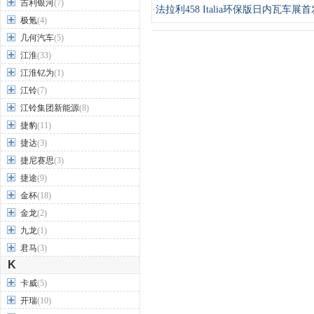
吉利银河
(7)
·
法拉利458 Italia环保版日内瓦车展首
极氪
(4)
几何汽车
(5)
江淮
(33)
江淮钇为
(1)
江铃
(7)
江铃集团新能源
(8)
捷豹
(11)
捷达
(3)
捷尼赛思
(3)
捷途
(9)
金杯
(18)
金龙
(2)
九龙
(1)
君马
(3)
K
卡威
(5)
开瑞
(10)