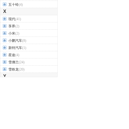
五十铃
(4)
X
现代
(41)
享界
(2)
小米
(2)
小鹏汽车
(8)
新特汽车
(1)
星途
(4)
雪佛兰
(24)
雪铁龙
(20)
Y
firefly萤火虫
(1)
野马汽车
(11)
一汽
(24)
英菲尼迪
(17)
永源汽车
(3)
驭胜
(2)
御捷
(2)