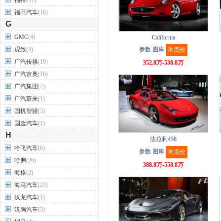
福特
(31)
福田汽车
(18)
G
GMC
(4)
California
观致
(3)
参数
图库
询底价
广汽传祺
(19)
352.8万-538.8万
广汽吉奥
(16)
广汽集团
(2)
广汽蔚来
(1)
国机智骏
(3)
国金汽车
(1)
H
法拉利458
哈飞汽车
(6)
参数
图库
询底价
哈弗
(26)
388.8万-558.8万
海格
(2)
海马汽车
(23)
汉龙汽车
(1)
汉腾汽车
(3)