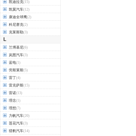
凯迪拉克
(15)
凯翼汽车
(12)
康迪全球鹰
(2)
科尼赛克
(2)
克莱斯勒
(3)
L
兰博基尼
(6)
岚图汽车
(3)
蓝电
(1)
劳斯莱斯
(5)
雷丁
(4)
雷克萨斯
(15)
雷诺
(13)
理念
(1)
理想
(7)
力帆汽车
(20)
莲花汽车
(3)
猎豹汽车
(14)