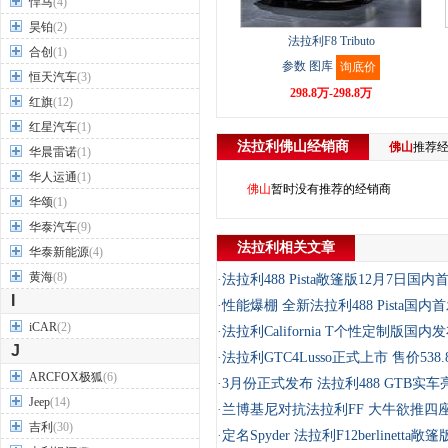
悍马
(4)
昊铂
(2)
法拉利F8 Tributo
合创
(1)
参数
图库
询底价
恒天汽车
(3)
298.8万-298.8万
红旗
(12)
红星汽车
(1)
法拉利
佛山
经销商
佛山
推荐
华晨雷诺
(1)
华人运通
(1)
佛山
暂时没有推荐的经销商
华颂
(1)
华泰汽车
(9)
法拉利相关文章
华泰新能源
(4)
黄海
(8)
·
法拉利488 Pista敞篷版12月7日国内
I
·
性能爆棚 全新法拉利488 Pista国内
iCAR
(2)
·
法拉利California T个性定制版国内
J
·
法拉利GTC4Lusso正式上市 售价538
ARCFOX极狐
(6)
·
3月份正式发布 法拉利488 GTB实车
Jeep
(14)
·
兰博基尼对抗法拉利FF 大牛欲推四
吉利
(30)
·
定名Spyder 法拉利F12berlinetta敞篷