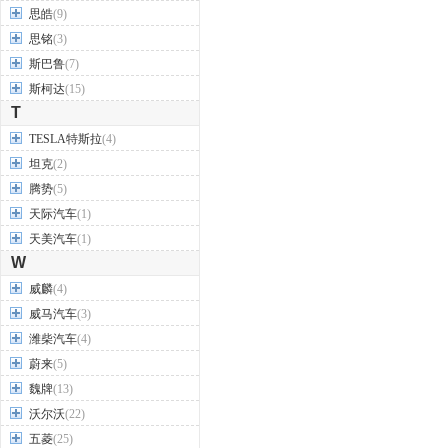
思皓
(9)
思铭
(3)
斯巴鲁
(7)
斯柯达
(15)
T
TESLA特斯拉
(4)
坦克
(2)
腾势
(5)
天际汽车
(1)
天美汽车
(1)
W
威麟
(4)
威马汽车
(3)
潍柴汽车
(4)
蔚来
(5)
魏牌
(13)
沃尔沃
(22)
五菱
(25)