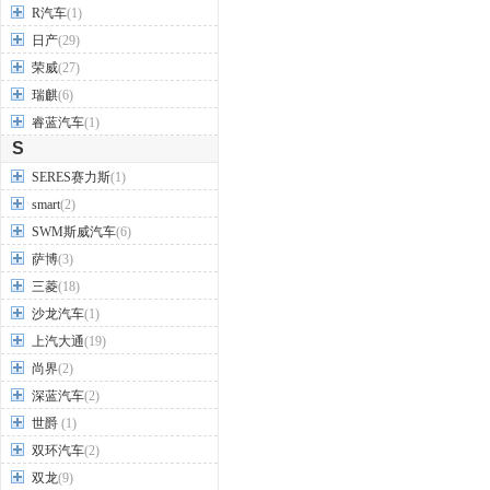
R汽车
(1)
日产
(29)
荣威
(27)
瑞麒
(6)
睿蓝汽车
(1)
S
SERES赛力斯
(1)
smart
(2)
SWM斯威汽车
(6)
萨博
(3)
三菱
(18)
沙龙汽车
(1)
上汽大通
(19)
尚界
(2)
深蓝汽车
(2)
世爵
(1)
双环汽车
(2)
双龙
(9)