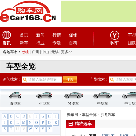
东风瑞泰特
(1)
东风小康
(11)
东风奕派
(1)
东南
(12)
F
首页
新闻
行情
促销
车
法拉利
(10)
新车
行业
专题
百科
团
资讯
购车
方程豹
(1)
各地车市：
佛山
|
广州
|
中山
|
无锡
|
更多>>
飞凡汽车
(1)
菲亚特
(9)
车型全览
丰田
(60)
新闻搜索：
车型搜索：
枫叶汽车
(2)
福迪
(4)
福汽启腾
(3)
福特
(31)
微型车
小型车
紧凑车
中型车
中大型
福田汽车
(18)
购车网
>
车型全览
>
沙龙汽车
A
B
C
D
E
F
G
H
I
G
J
K
L
M
N
O
P
Q
R
精准选车
GMC
(4)
S
T
U
V
W
X
Y
Z
观致
(3)