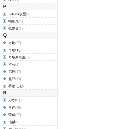
P
Polestar极星
(1)
帕加尼
(1)
佩奇奥
(1)
Q
奇瑞
(27)
奇瑞QQ
(3)
奇瑞新能源
(8)
祺智
(1)
启辰
(17)
起亚
(33)
乔治·巴顿
(2)
R
R汽车
(1)
日产
(29)
荣威
(27)
瑞麒
(6)