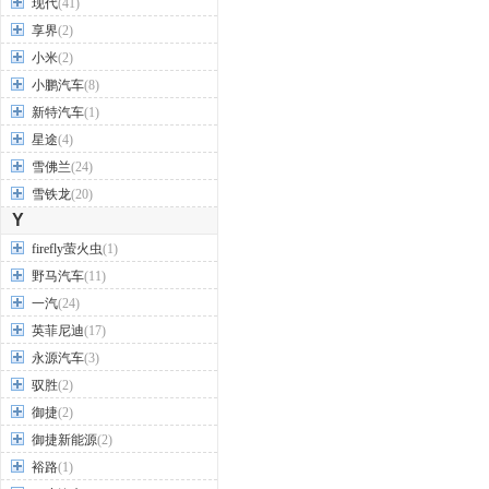
现代
(41)
享界
(2)
小米
(2)
小鹏汽车
(8)
新特汽车
(1)
星途
(4)
雪佛兰
(24)
雪铁龙
(20)
Y
firefly萤火虫
(1)
野马汽车
(11)
一汽
(24)
英菲尼迪
(17)
永源汽车
(3)
驭胜
(2)
御捷
(2)
御捷新能源
(2)
裕路
(1)