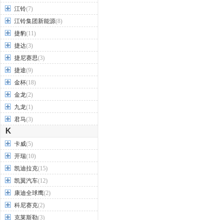
江铃
(7)
江铃集团新能源
(8)
捷豹
(11)
捷达
(3)
捷尼赛思
(3)
捷途
(9)
金杯
(18)
金龙
(2)
九龙
(1)
君马
(3)
K
卡威
(5)
开瑞
(10)
凯迪拉克
(15)
凯翼汽车
(12)
康迪全球鹰
(2)
科尼赛克
(2)
克莱斯勒
(3)