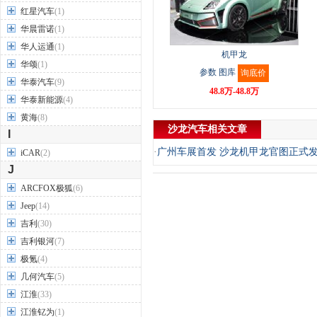
红星汽车
(1)
华晨雷诺
(1)
华人运通
(1)
机甲龙
华颂
(1)
参数
图库
询底价
华泰汽车
(9)
48.8万-48.8万
华泰新能源
(4)
黄海
(8)
沙龙汽车相关文章
I
·
广州车展首发 沙龙机甲龙官图正式
iCAR
(2)
J
ARCFOX极狐
(6)
Jeep
(14)
吉利
(30)
吉利银河
(7)
极氪
(4)
几何汽车
(5)
江淮
(33)
江淮钇为
(1)