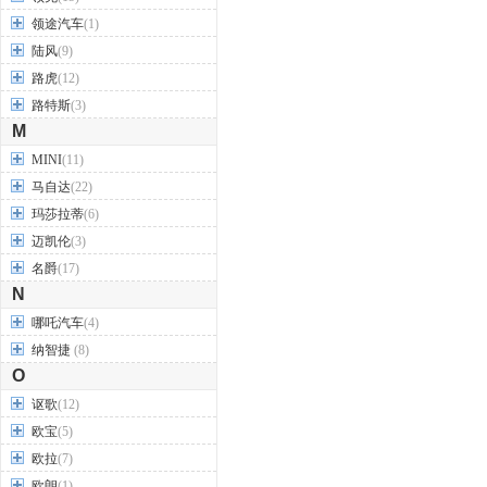
领途汽车
(1)
陆风
(9)
路虎
(12)
路特斯
(3)
M
MINI
(11)
马自达
(22)
玛莎拉蒂
(6)
迈凯伦
(3)
名爵
(17)
N
哪吒汽车
(4)
纳智捷
(8)
O
讴歌
(12)
欧宝
(5)
欧拉
(7)
欧朗
(1)