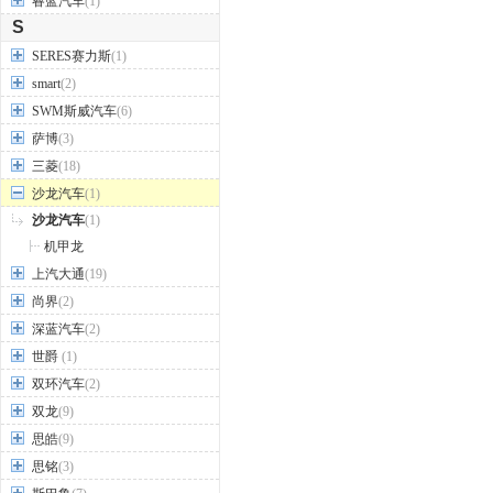
睿蓝汽车
(1)
S
SERES赛力斯
(1)
smart
(2)
SWM斯威汽车
(6)
萨博
(3)
三菱
(18)
沙龙汽车
(1)
沙龙汽车
(1)
机甲龙
上汽大通
(19)
尚界
(2)
深蓝汽车
(2)
世爵
(1)
双环汽车
(2)
双龙
(9)
思皓
(9)
思铭
(3)