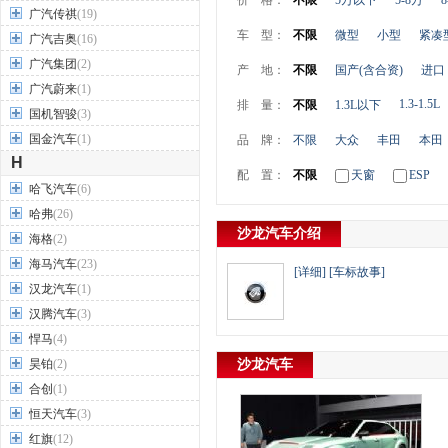
价 格：
不限
5万以下
5-8万
8
广汽传祺
(19)
车 型：
不限
微型
小型
紧凑
广汽吉奥
(16)
广汽集团
(2)
产 地：
不限
国产(含合资)
进口
广汽蔚来
(1)
1.3-1.5L
排 量：
不限
1.3L以下
国机智骏
(3)
国金汽车
(1)
品 牌：
不限
大众
丰田
本田
H
配 置：
不限
天窗
ESP
哈飞汽车
(6)
哈弗
(26)
沙龙汽车介绍
海格
(2)
海马汽车
(23)
[详细]
[车标故事]
汉龙汽车
(1)
汉腾汽车
(3)
悍马
(4)
昊铂
(2)
沙龙汽车
合创
(1)
恒天汽车
(3)
红旗
(12)