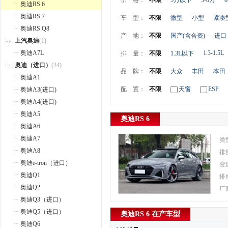
价 格：
不限
5万以下
5-8万
8
奥迪RS 6
奥迪RS 7
车 型：
不限
微型
小型
紧凑
奥迪RS Q8
产 地：
不限
国产(含合资)
进口
上汽奥迪
(1)
奥迪A7L
1.3-1.5L
排 量：
不限
1.3L以下
奥迪（进口）
(24)
品 牌：
不限
大众
丰田
本田
奥迪A1
配 置：
不限
天窗
ESP
奥迪A3(进口)
奥迪A4(进口)
奥迪A5
奥迪RS 6
奥迪A6
奥迪A7
类
奥迪A8
排
奥迪e-tron（进口）
变
奥迪Q1
排
奥迪Q2
厂
奥迪Q3（进口）
奥迪Q5（进口）
奥迪RS 6 在产车型
奥迪Q6