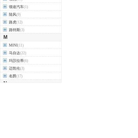
领途汽车
(1)
陆风
(9)
路虎
(12)
路特斯
(3)
M
MINI
(11)
马自达
(22)
玛莎拉蒂
(6)
迈凯伦
(3)
名爵
(17)
N
哪吒汽车
(4)
纳智捷
(8)
O
讴歌
(12)
欧宝
(5)
欧拉
(7)
欧朗
(1)