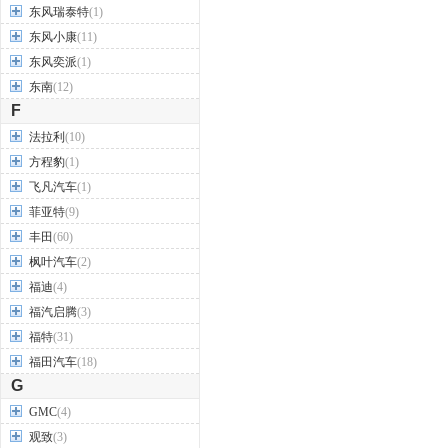
东风瑞泰特
(1)
东风小康
(11)
东风奕派
(1)
东南
(12)
F
法拉利
(10)
方程豹
(1)
飞凡汽车
(1)
菲亚特
(9)
丰田
(60)
枫叶汽车
(2)
福迪
(4)
福汽启腾
(3)
福特
(31)
福田汽车
(18)
G
GMC
(4)
观致
(3)