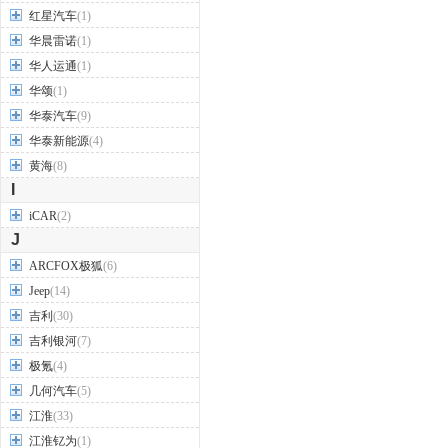
红星汽车
(1)
华晨雷诺
(1)
华人运通
(1)
华颂
(1)
华泰汽车
(9)
华泰新能源
(4)
黄海
(8)
I
iCAR
(2)
J
ARCFOX极狐
(6)
Jeep
(14)
吉利
(30)
吉利银河
(7)
极氪
(4)
几何汽车
(5)
江淮
(33)
江淮钇为
(1)