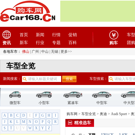
一汽-大众奥迪
(13)
奥迪A3
奥迪A4L
奥迪A6L
奥迪A6L新能源
首页
新闻
行情
促销
车
奥迪e-tron
新车
行业
专题
百科
团
资讯
购车
奥迪Q2L
奥迪Q2L e-tron
各地车市：
佛山
|
广州
|
中山
|
无锡
|
更多>>
奥迪Q3
车型全览
奥迪Q3 Sportback
奥迪Q4
新闻搜索：
车型搜索：
奥迪Q5L
奥迪Q5L Sportback
奥迪Q5（停产）
Audi Sport
(7)
微型车
小型车
紧凑车
中型车
中大型
奥迪R8
购车网
>
车型全览
>
奥迪
>
Audi Sport
>
奥
A
B
C
D
E
F
G
H
I
奥迪RS 3
J
K
L
M
N
O
P
Q
R
精准选车
奥迪RS 4
S
T
U
V
W
X
Y
Z
奥迪RS 5