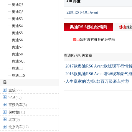
4.0L排量
奥迪Q7
奥迪Q8
22款 RS 6 4.0T Avant
奥迪S3
奥迪S4
奥迪RS 6
佛山
经销商
佛山
推
奥迪S5
佛山
暂时没有推荐的经销商
奥迪S6
奥迪S7
奥迪S8
奥迪RS 6相关文章
奥迪SQ5
·
2017款奥迪RS6 Avant欧版现车行情
奥迪TT
·
2016款奥迪RS6 Avant奢华现车豪气
奥迪TTS
·
人生赢家的选择6款百万级豪车推荐
B
宝骏
(22)
宝马
(45)
宝沃汽车
(5)
保时捷
(11)
北京
(9)
北京汽车
(17)