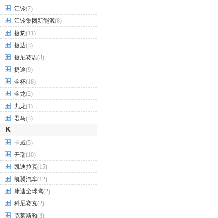
江铃
(7)
江铃集团新能源
(8)
捷豹
(11)
捷达
(3)
捷尼赛思
(3)
捷途
(9)
金杯
(18)
金龙
(2)
九龙
(1)
君马
(3)
K
卡威
(5)
开瑞
(10)
凯迪拉克
(15)
凯翼汽车
(12)
康迪全球鹰
(2)
科尼赛克
(2)
克莱斯勒
(3)