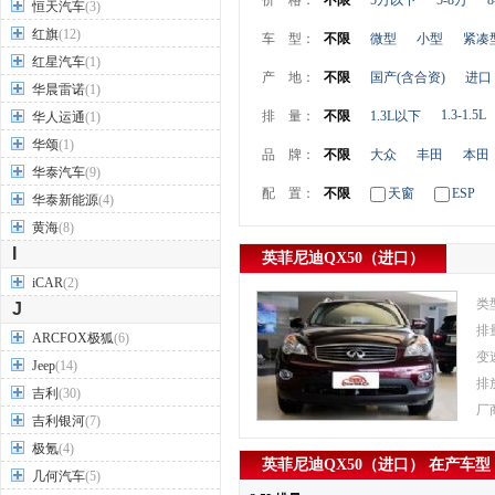
价 格：
不限
5万以下
5-8万
8
恒天汽车
(3)
红旗
(12)
车 型：
不限
微型
小型
紧凑
红星汽车
(1)
产 地：
不限
国产(含合资)
进口
华晨雷诺
(1)
1.3-1.5L
排 量：
不限
1.3L以下
华人运通
(1)
华颂
(1)
品 牌：
不限
大众
丰田
本田
华泰汽车
(9)
配 置：
不限
天窗
ESP
华泰新能源
(4)
黄海
(8)
I
英菲尼迪QX50（进口）
iCAR
(2)
类
J
排
ARCFOX极狐
(6)
变
Jeep
(14)
排
吉利
(30)
厂
吉利银河
(7)
极氪
(4)
英菲尼迪QX50（进口） 在产车型
几何汽车
(5)