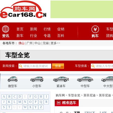
GMC
(4)
观致
(3)
广汽传祺
(19)
广汽吉奥
(16)
广汽集团
(2)
首页
新闻
行情
促销
车
广汽蔚来
(1)
新车
行业
专题
百科
团
资讯
购车
国机智骏
(3)
各地车市：
佛山
|
广州
|
中山
|
无锡
|
更多>>
国金汽车
(1)
H
车型全览
哈飞汽车
(6)
哈弗
(26)
新闻搜索：
车型搜索：
海格
(2)
海马汽车
(23)
汉龙汽车
(1)
微型车
小型车
紧凑车
中型车
中大型
汉腾汽车
(3)
购车网
>
车型全览
>
英菲尼迪
>
英菲尼迪
悍马
(4)
A
B
C
D
E
F
G
H
I
J
昊铂
K
(2)
L
M
N
O
P
Q
R
精准选车
S
T
U
V
W
X
Y
Z
合创
(1)