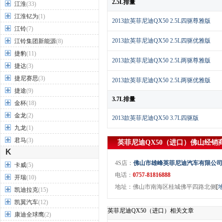
2.5L排量
江淮
(33)
江淮钇为
(1)
2013款英菲尼迪QX50 2.5L四驱尊雅版
江铃
(7)
2013款英菲尼迪QX50 2.5L四驱优雅版
江铃集团新能源
(8)
捷豹
(11)
2013款英菲尼迪QX50 2.5L两驱尊雅版
捷达
(3)
捷尼赛思
(3)
2013款英菲尼迪QX50 2.5L两驱优雅版
捷途
(9)
3.7L排量
金杯
(18)
金龙
(2)
2013款英菲尼迪QX50 3.7L四驱版
九龙
(1)
君马
(3)
英菲尼迪QX50（进口）
佛山
经销
K
4S店：
佛山市雄峰英菲尼迪汽车有限公
卡威
(5)
电话：
0757-81816888
开瑞
(10)
地址：佛山市南海区桂城佛平四路北侧
[
凯迪拉克
(15)
凯翼汽车
(12)
英菲尼迪QX50（进口）相关文章
康迪全球鹰
(2)