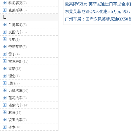
科尼赛克
(2)
·
最高降6万元 英菲尼迪进口车型全系
克莱斯勒
(3)
·
东莞英菲尼迪QX50优惠5.5万元 送2
L
·
广州车展：国产东风英菲尼迪QX50
兰博基尼
(6)
岚图汽车
(3)
蓝电
(1)
劳斯莱斯
(5)
雷丁
(4)
雷克萨斯
(15)
雷诺
(13)
理念
(1)
理想
(7)
力帆汽车
(20)
莲花汽车
(3)
猎豹汽车
(14)
林肯
(14)
凌宝汽车
(2)
铃木
(18)