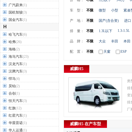
价 格：
不限
5万以下
5-8万
8
广汽蔚来
(1)
车 型：
不限
微型
小型
紧凑
国机智骏
(3)
国金汽车
(1)
产 地：
不限
国产(含合资)
进口
H
1.3-1.5L
排 量：
不限
1.3L以下
哈飞汽车
(6)
品 牌：
不限
大众
丰田
本田
哈弗
(26)
海格
(2)
配 置：
不限
天窗
ESP
海马汽车
(23)
汉龙汽车
(1)
威麟H5
汉腾汽车
(3)
悍马
(4)
类
昊铂
(2)
排
合创
(1)
变
恒天汽车
(3)
排
红旗
(12)
厂
红星汽车
(1)
华晨雷诺
(1)
威麟H5 在产车型
华人运通
(1)