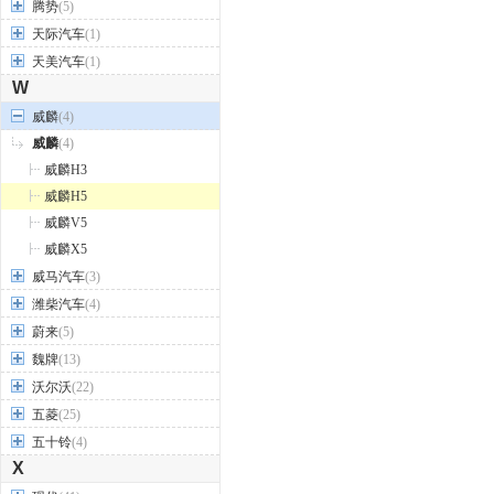
腾势
(5)
天际汽车
(1)
天美汽车
(1)
W
威麟
(4)
威麟
(4)
威麟H3
威麟H5
威麟V5
威麟X5
威马汽车
(3)
潍柴汽车
(4)
蔚来
(5)
魏牌
(13)
沃尔沃
(22)
五菱
(25)
五十铃
(4)
X