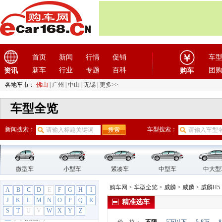
东南
(12)
F
法拉利
(10)
方程豹
(1)
飞凡汽车
首页
(1)
新闻
行情
促销
车
菲亚特
(9)
新车
行业
专题
百科
团
资讯
购车
丰田
(60)
各地车市：
佛山
|
广州
|
中山
|
无锡
|
更多>>
枫叶汽车
(2)
车型全览
福迪
(4)
福汽启腾
(3)
新闻搜索：
车型搜索：
福特
(31)
福田汽车
(18)
G
GMC
(4)
微型车
小型车
紧凑车
中型车
中大型
观致
(3)
购车网
>
车型全览
>
威麟
>
威麟
>
威麟H5
A
B
C
D
E
F
G
H
I
广汽传祺
(19)
J
K
L
M
N
O
P
Q
R
精准选车
广汽吉奥
(16)
S
T
U
V
W
X
Y
Z
广汽集团
(2)