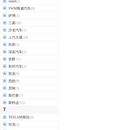
smart
(2)
SWM斯威汽车
(6)
萨博
(3)
三菱
(18)
沙龙汽车
(1)
上汽大通
(19)
尚界
(2)
深蓝汽车
(2)
世爵
(1)
双环汽车
(2)
双龙
(9)
思皓
(9)
思铭
(3)
斯巴鲁
(7)
斯柯达
(15)
T
TESLA特斯拉
(4)
坦克
(2)