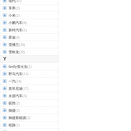
现代
(41)
享界
(2)
小米
(2)
小鹏汽车
(8)
新特汽车
(1)
星途
(4)
雪佛兰
(24)
雪铁龙
(20)
Y
firefly萤火虫
(1)
野马汽车
(11)
一汽
(24)
英菲尼迪
(17)
永源汽车
(3)
驭胜
(2)
御捷
(2)
御捷新能源
(2)
裕路
(1)