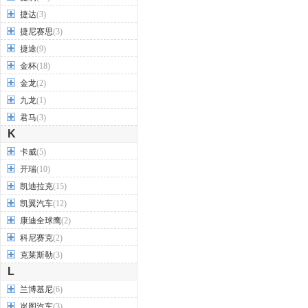
捷达
(3)
捷尼赛思
(3)
捷途
(9)
金杯
(18)
金龙
(2)
九龙
(1)
君马
(3)
K
卡威
(5)
开瑞
(10)
凯迪拉克
(15)
凯翼汽车
(12)
康迪全球鹰
(2)
科尼赛克
(2)
克莱斯勒
(3)
L
兰博基尼
(6)
岚图汽车
(3)