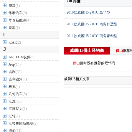
2.0L排量
华颂
(1)
2010款威麟H5 2.0TCI豪华型
华泰汽车
(9)
华泰新能源
(4)
2011款威麟H5 2.0TCI商务舒适型
黄海
(8)
I
2011款威麟H5 2.0TCI商务豪华型
iCAR
(2)
J
威麟H5
佛山
经销商
佛山
推荐
ARCFOX极狐
(6)
佛山
暂时没有推荐的经销商
Jeep
(14)
吉利
(30)
威麟H5相关文章
吉利银河
(7)
极氪
(4)
几何汽车
(5)
江淮
(33)
江淮钇为
(1)
江铃
(7)
江铃集团新能源
(8)
捷豹
(11)