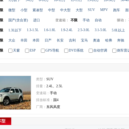
限
5万以下
5-8万
8-10万
10-12万
12-15万
15-20万
20-30万
30-4
SUV
MPV
限
微型
小型
紧凑型
中型
中大型
大型
跑车
面
限
国产(含合资)
进口
变速箱：
不限
手动
自动
驱动：
1.3-1.5L
1.6-1.8L
1.9-2.4L
2.5-3.0L
3.1-5.0L
限
1.3L以下
5.0L以上
限
大众
丰田
本田
日产
长安
吉利
宝马
奥迪
哈弗
奔驰
限
天窗
ESP
GPS导航
DVD系统
自动空调
倒车雷
类型：
SUV
排量：
2.4L、2.5L
变速箱：
手动
排放标准：
国4
厂商：
东风风度
车型