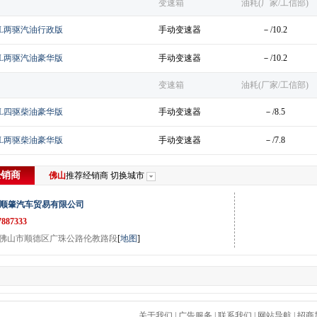
变速箱
油耗(厂家/工信部)
2.4L两驱汽油行政版
手动变速器
－/10.2
2.4L两驱汽油豪华版
手动变速器
－/10.2
变速箱
油耗(厂家/工信部)
2.5L四驱柴油豪华版
手动变速器
－/8.5
2.5L两驱柴油豪华版
手动变速器
－/7.8
经销商
佛山
推荐经销商
切换城市
顺肇汽车贸易有限公司
7887333
佛山市顺德区广珠公路伦教路段
[
地图
]
关于我们
|
广告服务
|
联系我们
|
网站导航
|
招商