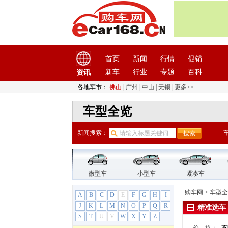
布加迪
(1)
C
长安
(71)
长安启源
(2)
长城
(17)
首页
新闻
行情
促销
创维汽车
(1)
新车
行业
专题
百科
资讯
D
各地车市：
佛山
|
广州
|
中山
|
无锡
|
更多>>
DS
(8)
大乘汽车
(5)
车型全览
大发
(1)
大运汽车
(1)
新闻搜索：
大众
(61)
道奇
(3)
电动屋
(1)
微型车
小型车
紧凑车
电咖
(1)
购车网
>
车型全
A
东风
B
(4)
C
D
E
F
G
H
I
J
K
L
M
N
O
P
Q
R
精准选车
东风风度
(7)
S
T
U
V
W
X
Y
Z
东风风度
(6)