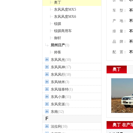
价 格：
不
奥丁
东风风度MX5
车 型：
不
东风风度MX6
产 地：
不
锐骐
锐骐商用车
排 量：
不
御轩
品 牌：
不
郑州日产
(1)
配 置：
不
帅客
东风风光
(10)
东风风神
(17)
奥丁
东风风行
(18)
东风纳米
(3)
东风瑞泰特
(1)
东风小康
(11)
东风奕派
(1)
东南
(12)
F
奥丁 在产
法拉利
(10)