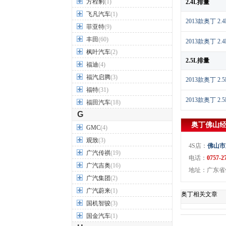
方程豹
(1)
2.4L排量
飞凡汽车
(1)
2013款奥丁 
菲亚特
(9)
丰田
(60)
2013款奥丁 
枫叶汽车
(2)
2.5L排量
福迪
(4)
福汽启腾
(3)
2013款奥丁 
福特
(31)
2013款奥丁 
福田汽车
(18)
G
奥丁
佛山
GMC
(4)
观致
(3)
4S店：
佛山市
广汽传祺
(19)
电话：
0757-2
广汽吉奥
(16)
地址：广东省
广汽集团
(2)
广汽蔚来
(1)
奥丁相关文章
国机智骏
(3)
国金汽车
(1)