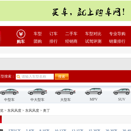
车型
订车
二手车
车型对比
专业导购
团购
排行
经销商
试驾评测
销量排行
购车
车型搜索：
MPV
SUV
中型车
中大型车
大型车
览
>
东风风度
>
东风风度
>
奥丁