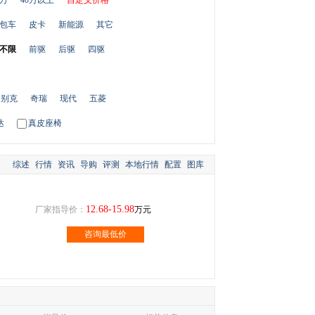
0万
40万以上
自定义价格
包车
皮卡
新能源
其它
不限
前驱
后驱
四驱
别克
奇瑞
现代
五菱
达
真皮座椅
综述
行情
资讯
导购
评测
本地行情
配置
图库
12.68-15.98
厂家指导价：
万元
咨询最低价