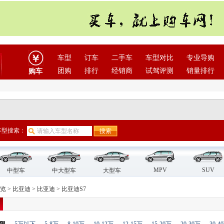
车型
订车
二手车
车型对比
专业导购
团购
排行
经销商
试驾评测
销量排行
购车
车型搜索：
MPV
SUV
中型车
中大型车
大型车
览
>
比亚迪
>
比亚迪
>
比亚迪S7