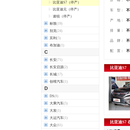
价 格：
不
比亚迪S7（停产）
比亚迪元（停产）
车 型：
不
速锐（停产）
产 地：
不
标致
(19)
排 量：
不
别克
(24)
宾利
(5)
品 牌：
不
布加迪
(1)
配 置：
不
C
长安
(71)
长安启源
(2)
比亚迪S7
长城
(17)
创维汽车
(1)
D
DS
(8)
大乘汽车
(5)
大发
(1)
大运汽车
(1)
比亚迪S7
大众
(61)