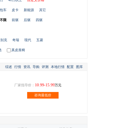
0万
40万以上
自定义价格
包车
皮卡
新能源
其它
不限
前驱
后驱
四驱
别克
奇瑞
现代
五菱
达
真皮座椅
综述
行情
资讯
导购
评测
本地行情
配置
图库
10.99-15.99
厂家指导价：
万元
咨询最低价