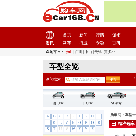
宋PLUS新能源
宋pro
宋pro新能源
宋新能源
唐DM
首页
新闻
行情
促销
唐EV
新车
行业
专题
百科
资讯
元PLUS
元Pro
各地车市：
佛山
|
广州
|
中山
|
无锡
|
更多>>
元UP
车型全览
元新能源
比亚迪F0（停产）
新闻搜索：
比亚迪F3DM（停产）
比亚迪G3（停产）
比亚迪G5（停产）
比亚迪G6（停产）
微型车
小型车
紧凑车
比亚迪L3（停产）
购车网
>
车型全
A
B
C
D
E
F
G
H
I
比亚迪M6（停产）
J
K
L
M
N
O
P
Q
R
精准选车
比亚迪S2（停产）
S
T
U
V
W
X
Y
Z
比亚迪S6（停产）