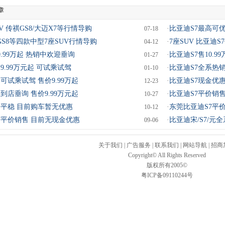
章
V 传祺GS8/大迈X7等行情导购
·
比亚迪S7最高可优惠
07-18
GS8等四款中型7座SUV行情导购
·
7座SUV 比亚迪S
04-12
0.99万起 热销中欢迎垂询
·
比亚迪S7售10.9
01-27
9.99万元起 可试乘试驾
·
比亚迪S7全系热
01-10
可试乘试驾 售价9.99万起
·
比亚迪S7现金优惠
12-23
到店垂询 售价9.99万元起
·
比亚迪S7平价销售
10-27
价平稳 目前购车暂无优惠
·
东莞比亚迪S7平
10-12
7平价销售 目前无现金优惠
·
比亚迪宋/S7/元
09-06
关于我们
|
广告服务
|
联系我们
|
网站导航
|
招商
Copyright© All Rights Reserved
版权所有2005©
粤ICP备09110244号