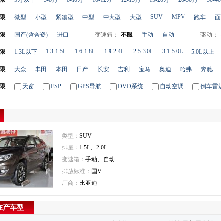
限
5万以下
5-8万
8-10万
10-12万
12-15万
15-20万
20-30万
30-4
SUV
MPV
限
微型
小型
紧凑型
中型
中大型
大型
跑车
面
限
国产(含合资)
进口
变速箱：
不限
手动
自动
驱动：
1.3-1.5L
1.6-1.8L
1.9-2.4L
2.5-3.0L
3.1-5.0L
限
1.3L以下
5.0L以上
限
大众
丰田
本田
日产
长安
吉利
宝马
奥迪
哈弗
奔驰
限
天窗
ESP
GPS导航
DVD系统
自动空调
倒车雷
类型：
SUV
排量：
1.5L、2.0L
变速箱：
手动、自动
排放标准：
国V
厂商：
比亚迪
 在产车型