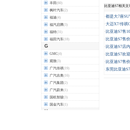
丰田
(60)
比亚迪S7相关文
枫叶汽车
(2)
·
都是大7座SU
福迪
(4)
·
大迈X7/传祺
福汽启腾
(3)
·
比亚迪S7售1
福特
(31)
·
比亚迪S7售价
福田汽车
(18)
G
·
比亚迪S7店内
GMC
(4)
·
比亚迪S7欢迎
观致
(3)
·
比亚迪S7售
广汽传祺
(19)
·
东莞比亚迪S
广汽吉奥
(16)
广汽集团
(2)
广汽蔚来
(1)
国机智骏
(3)
国金汽车
(1)
H
哈飞汽车
(6)
哈弗
(26)