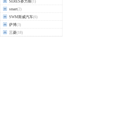
SERES赛力斯
(1)
smart
(2)
SWM斯威汽车
(6)
萨博
(3)
三菱
(18)
沙龙汽车
(1)
上汽大通
(19)
尚界
(2)
深蓝汽车
(2)
世爵
(1)
双环汽车
(2)
双龙
(9)
思皓
(9)
思铭
(3)
斯巴鲁
(7)