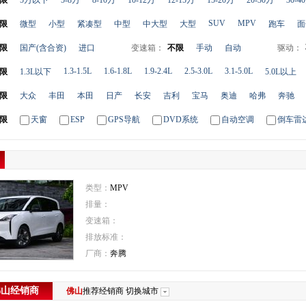
限
5万以下
5-8万
8-10万
10-12万
12-15万
15-20万
20-30万
30-4
SUV
MPV
限
微型
小型
紧凑型
中型
中大型
大型
跑车
面
限
国产(含合资)
进口
变速箱：
不限
手动
自动
驱动：
1.3-1.5L
1.6-1.8L
1.9-2.4L
2.5-3.0L
3.1-5.0L
限
1.3L以下
5.0L以上
限
大众
丰田
本田
日产
长安
吉利
宝马
奥迪
哈弗
奔驰
限
天窗
ESP
GPS导航
DVD系统
自动空调
倒车雷
类型：
MPV
排量：
变速箱：
排放标准：
厂商：
奔腾
佛山
经销商
佛山
推荐经销商
切换城市