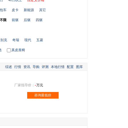
0万
40万以上
自定义价格
包车
皮卡
新能源
其它
不限
前驱
后驱
四驱
别克
奇瑞
现代
五菱
达
真皮座椅
综述
行情
资讯
导购
评测
本地行情
配置
图库
-
厂家指导价：
万元
咨询最低价