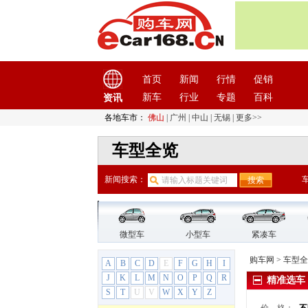
北京
(9)
北京汽车
(17)
北汽昌河
(12)
北汽道达
(1)
北汽幻速
(10)
首页
新闻
行情
促销
北汽瑞翔
(1)
新车
行业
专题
百科
资讯
北汽威旺
(9)
各地车市：
佛山
|
广州
|
中山
|
无锡
|
更多>>
北汽新能源
(12)
车型全览
北汽制造
(7)
奔驰
(63)
新闻搜索：
奔腾
(15)
奔腾
(15)
奔腾B30
奔腾B30EV
微型车
小型车
紧凑车
奔腾B50
购车网
>
车型全
A
B
C
D
E
F
G
H
I
奔腾B70
J
K
L
M
N
O
P
Q
R
精准选车
奔腾B90
S
T
U
V
W
X
Y
Z
奔腾E01