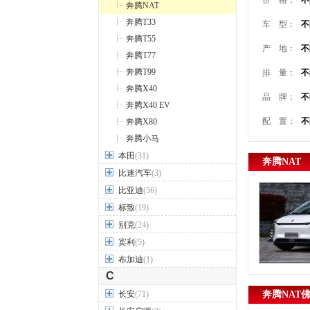
价 格：
不
奔腾NAT
奔腾T33
车 型：
不
奔腾T55
产 地：
不
奔腾T77
奔腾T99
排 量：
不
奔腾X40
品 牌：
不
奔腾X40 EV
配 置：
不
奔腾X80
奔腾小马
本田
(31)
奔腾NAT
比速汽车
(3)
比亚迪
(56)
标致
(19)
别克
(24)
宾利
(5)
布加迪
(1)
C
长安
(71)
奔腾NAT