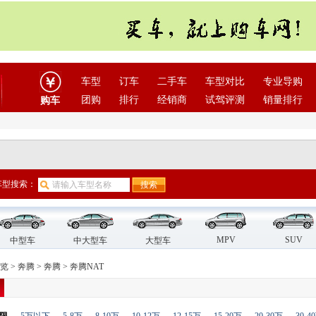
车型
订车
二手车
车型对比
专业导购
团购
排行
经销商
试驾评测
销量排行
购车
车型搜索：
MPV
SUV
中型车
中大型车
大型车
览
>
奔腾
>
奔腾
>
奔腾NAT