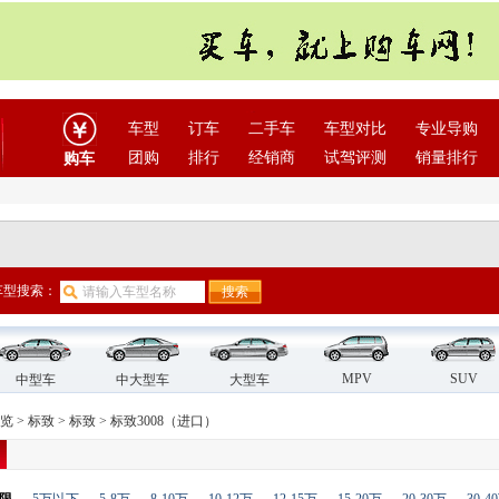
车型
订车
二手车
车型对比
专业导购
团购
排行
经销商
试驾评测
销量排行
购车
车型搜索：
MPV
SUV
中型车
中大型车
大型车
览
>
标致
>
标致
>
标致3008（进口）