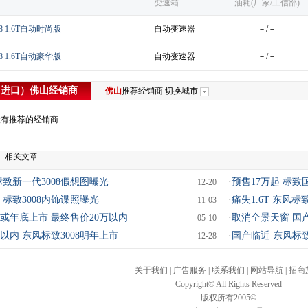
变速箱
油耗(厂家/工信部)
08 1.6T自动时尚版
自动变速器
－/－
08 1.6T自动豪华版
自动变速器
－/－
（进口）
佛山
经销商
佛山
推荐经销商
切换城市
没有推荐的经销商
口）相关文章
标致新一代3008假想图曝光
·
预售17万起 标致国
12-20
 标致3008内饰谍照曝光
·
痛失1.6T 东风标
11-03
8或年底上市 最终售价20万以内
·
取消全景天窗 国产
05-10
以内 东风标致3008明年上市
·
国产临近 东风标致
12-28
关于我们
|
广告服务
|
联系我们
|
网站导航
|
招商
Copyright© All Rights Reserved
版权所有2005©