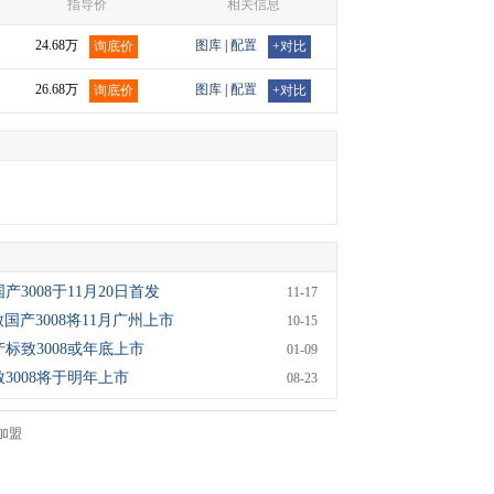
指导价
相关信息
24.68万
图库
|
配置
询底价
+对比
26.68万
图库
|
配置
询底价
+对比
产3008于11月20日首发
11-17
致国产3008将11月广州上市
10-15
标致3008或年底上市
01-09
3008将于明年上市
08-23
加盟