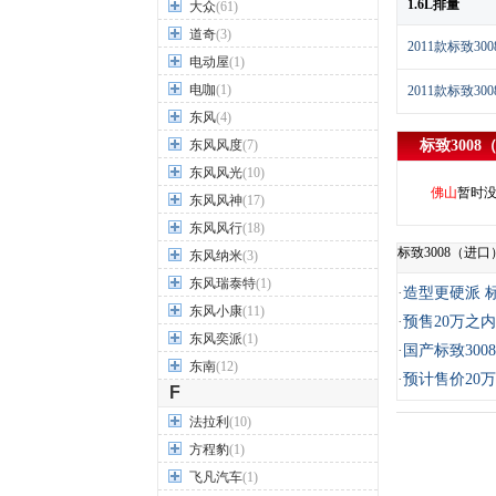
1.6L排量
大众
(61)
道奇
(3)
2011款标致30
电动屋
(1)
电咖
(1)
2011款标致30
东风
(4)
东风风度
(7)
标致3008
东风风光
(10)
佛山
暂时
东风风神
(17)
东风风行
(18)
标致3008（进
东风纳米
(3)
东风瑞泰特
(1)
·
造型更硬派 
东风小康
(11)
·
预售20万之内
东风奕派
(1)
·
国产标致300
东南
(12)
·
预计售价20万
F
法拉利
(10)
方程豹
(1)
飞凡汽车
(1)