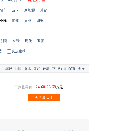
0万
40万以上
自定义价格
包车
皮卡
新能源
其它
不限
前驱
后驱
四驱
别克
奇瑞
现代
五菱
达
真皮座椅
综述
行情
资讯
导购
评测
本地行情
配置
图库
24.68-26.68
厂家指导价：
万元
咨询最低价