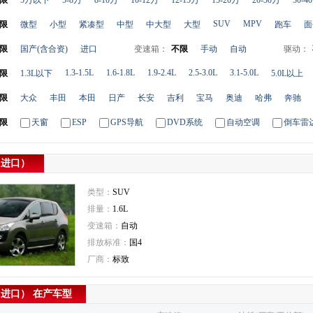
限
5万以下
5-8万
8-10万
10-12万
12-15万
15-20万
20-30万
30-4
SUV
MPV
限
微型
小型
紧凑型
中型
中大型
大型
跑车
面
限
国产(含合资)
进口
变速箱：
不限
手动
自动
驱动：
1.3-1.5L
1.6-1.8L
1.9-2.4L
2.5-3.0L
3.1-5.0L
限
1.3L以下
5.0L以上
限
大众
丰田
本田
日产
长安
吉利
宝马
奥迪
哈弗
奔驰
限
天窗
ESP
GPS导航
DVD系统
自动空调
倒车雷
（进口）
类型：
SUV
排量：
1.6L
变速箱：
自动
排放标准：
国4
厂商：
标致
（进口） 在产车型