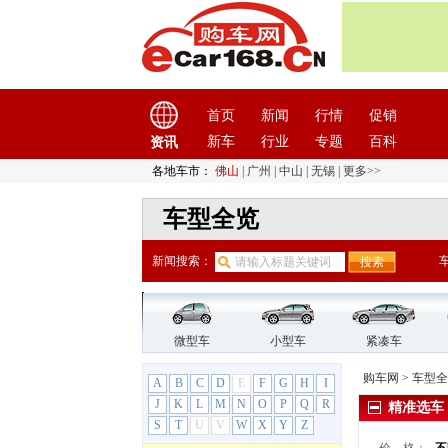
比亚迪
(56)
标致
(19)
东风标致
(13)
标致2008
首页
新闻
行情
促销
标致207
新车
行业
专题
百科
资讯
标致3008
标致301
各地车市：
佛山
|
广州
|
中山
|
无锡
|
更多>>
标致307
车型全览
标致308
标致308S
新闻搜索：
标致4008
标致4008新能源
标致408
标致5008
微型车
小型车
紧凑车
标致508L
购车网
>
车型全
A
B
C
D
E
F
G
H
I
标致508L PHEV
J
K
L
M
N
O
P
Q
R
精准选车
标致
(6)
S
T
U
V
W
X
Y
Z
标致207（进口）