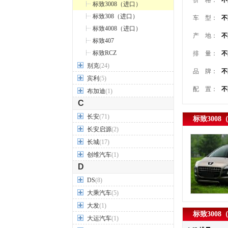
价 格：
不
标致3008（进口）
标致308（进口）
车 型：
不
标致4008（进口）
产 地：
不
标致407
标致RCZ
排 量：
不
别克
(24)
品 牌：
不
宾利
(5)
配 置：
不
布加迪
(1)
C
长安
(71)
标致3008
长安启源
(2)
长城
(17)
创维汽车
(1)
D
DS
(8)
大乘汽车
(5)
大发
(1)
标致3008
大运汽车
(1)