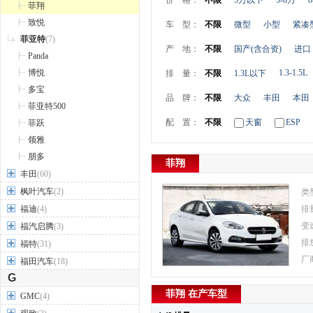
价 格：
不限
5万以下
5-8万
8
菲翔
致悦
车 型：
不限
微型
小型
紧凑
菲亚特
(7)
产 地：
不限
国产(含合资)
进口
Panda
博悦
1.3-1.5L
排 量：
不限
1.3L以下
多宝
品 牌：
不限
大众
丰田
本田
菲亚特500
配 置：
不限
天窗
ESP
菲跃
领雅
朋多
菲翔
丰田
(60)
枫叶汽车
(2)
类
福迪
(4)
排
变
福汽启腾
(3)
排
福特
(31)
厂
福田汽车
(18)
G
菲翔 在产车型
GMC
(4)