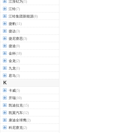
江淮钇为
(1)
江铃
(7)
江铃集团新能源
(8)
捷豹
(11)
捷达
(3)
捷尼赛思
(3)
捷途
(9)
金杯
(18)
金龙
(2)
九龙
(1)
君马
(3)
K
卡威
(5)
开瑞
(10)
凯迪拉克
(15)
凯翼汽车
(12)
康迪全球鹰
(2)
科尼赛克
(2)