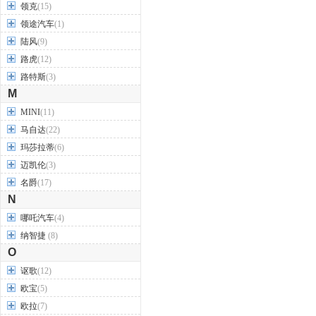
领克
(15)
领途汽车
(1)
陆风
(9)
路虎
(12)
路特斯
(3)
M
MINI
(11)
马自达
(22)
玛莎拉蒂
(6)
迈凯伦
(3)
名爵
(17)
N
哪吒汽车
(4)
纳智捷
(8)
O
讴歌
(12)
欧宝
(5)
欧拉
(7)