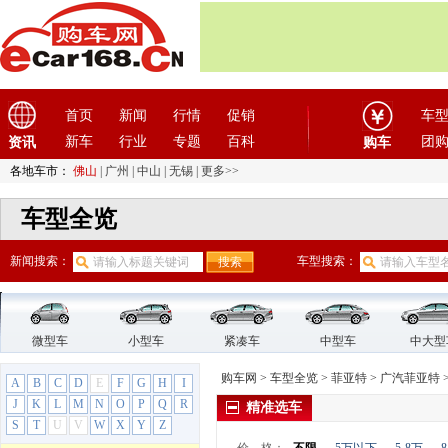
电动屋
(1)
电咖
(1)
东风
(4)
东风风度
(7)
东风风光
(10)
首页
新闻
行情
促销
车
东风风神
(17)
新车
行业
专题
百科
团
资讯
购车
东风风行
(18)
各地车市：
佛山
|
广州
|
中山
|
无锡
|
更多>>
东风纳米
(3)
东风瑞泰特
(1)
车型全览
东风小康
(11)
东风奕派
(1)
新闻搜索：
车型搜索：
东南
(12)
F
法拉利
(10)
微型车
小型车
紧凑车
中型车
中大型
方程豹
(1)
购车网
>
车型全览
>
菲亚特
>
广汽菲亚特
A
飞凡汽车
B
C
D
(1)
E
F
G
H
I
J
K
L
M
N
O
P
Q
R
精准选车
菲亚特
(9)
S
T
U
V
W
X
Y
Z
广汽菲亚特
(2)