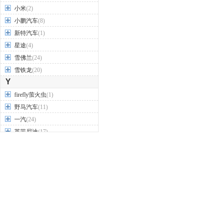
小米
(2)
小鹏汽车
(8)
新特汽车
(1)
星途
(4)
雪佛兰
(24)
雪铁龙
(20)
Y
firefly萤火虫
(1)
野马汽车
(11)
一汽
(24)
英菲尼迪
(17)
永源汽车
(3)
驭胜
(2)
御捷
(2)
御捷新能源
(2)
裕路
(1)
云度汽车
(2)
云雀汽车
(1)