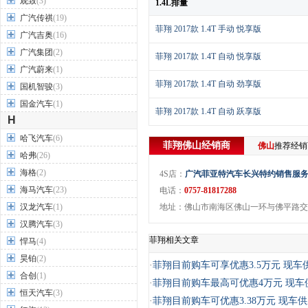
观致
(3)
1.4L排量
广汽传祺
(19)
菲翔 2017款 1.4T 手动 悦享版
广汽吉奥
(16)
广汽集团
(2)
菲翔 2017款 1.4T 自动 悦享版
广汽蔚来
(1)
菲翔 2017款 1.4T 自动 劲享版
国机智骏
(3)
国金汽车
(1)
菲翔 2017款 1.4T 自动 跃享版
H
哈飞汽车
(6)
菲翔
佛山
经销商
佛山
推荐经
哈弗
(26)
海格
(2)
4S店：
广汽菲亚特汽车长兴特约销售服
海马汽车
(23)
电话：
0757-81817288
汉龙汽车
(1)
地址：佛山市南海区佛山一环与佛平路交
汉腾汽车
(3)
菲翔相关文章
悍马
(4)
昊铂
(2)
·
菲翔目前购车可享优惠3.5万元 现车
合创
(1)
·
菲翔目前购车最高可优惠4万元 现车
恒天汽车
(3)
·
菲翔目前购车可优惠3.38万元 现车