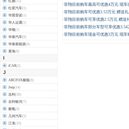
红旗
(12)
·
菲翔目前购车最高可优惠4万元 现车
红星汽车
(1)
·
菲翔目前购车可优惠3.53万元 赠送
华晨雷诺
(1)
·
菲翔目前购车可享优惠2.5万元 赠送
华人运通
(1)
·
菲翔目前购车部分车型可享优惠3.54
华颂
(1)
·
菲翔目前购车现金可优惠3万元 现车
华泰汽车
(9)
华泰新能源
(4)
黄海
(8)
I
iCAR
(2)
J
ARCFOX极狐
(6)
Jeep
(14)
吉利
(30)
吉利银河
(7)
极氪
(4)
几何汽车
(5)
江淮
(33)