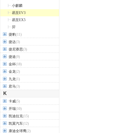
小麒麟
易至EV3
易至EX5
羿
捷豹
(11)
捷达
(3)
捷尼赛思
(3)
捷途
(9)
金杯
(18)
金龙
(2)
九龙
(1)
君马
(3)
K
卡威
(5)
开瑞
(10)
凯迪拉克
(15)
凯翼汽车
(12)
康迪全球鹰
(2)