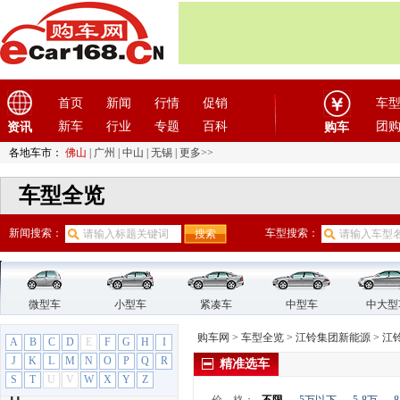
飞凡汽车
(1)
菲亚特
(9)
丰田
(60)
枫叶汽车
(2)
首页
新闻
行情
促销
车
福迪
(4)
新车
行业
专题
百科
团
资讯
购车
福汽启腾
(3)
福特
(31)
各地车市：
佛山
|
广州
|
中山
|
无锡
|
更多>>
福田汽车
(18)
车型全览
G
GMC
(4)
新闻搜索：
车型搜索：
观致
(3)
广汽传祺
(19)
广汽吉奥
(16)
微型车
小型车
紧凑车
中型车
中大型
广汽集团
(2)
广汽蔚来
(1)
购车网
>
车型全览
>
江铃集团新能源
>
江
A
B
C
D
E
F
G
H
I
国机智骏
(3)
J
K
L
M
N
O
P
Q
R
精准选车
国金汽车
(1)
S
T
U
V
W
X
Y
Z
H