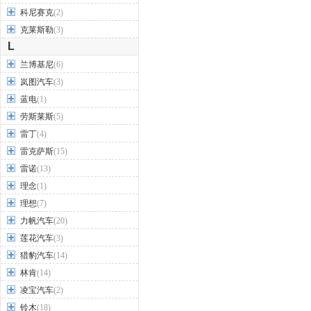
科尼赛克
(2)
克莱斯勒
(3)
L
兰博基尼
(6)
岚图汽车
(3)
蓝电
(1)
劳斯莱斯
(5)
雷丁
(4)
雷克萨斯
(15)
雷诺
(13)
理念
(1)
理想
(7)
力帆汽车
(20)
莲花汽车
(3)
猎豹汽车
(14)
林肯
(14)
凌宝汽车
(2)
铃木
(18)