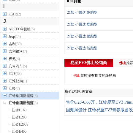
0.0L排量
I
21款 小雷达 悦跑型
iCAR
(2)
J
21款 小雷达 酷跑型
ARCFOX极狐
(6)
21款 小雷达 领跑型
Jeep
(14)
吉利
(30)
21款 小雷达 智跑型
吉利银河
(7)
极氪
(4)
易至EV3
佛山
经销商
佛山
推
几何汽车
(5)
江淮
(33)
佛山
暂时没有推荐的经销商
江淮钇为
(1)
江铃
(7)
易至EV3相关文章
江铃集团新能源
(8)
·
售价6.28-6.68万，江铃易至EV3 Plu
江铃集团新能源
(8)
·
国潮风设计 江铃易至EV3青春版首
江铃E160
江铃E200
江铃E200S
江铃E400