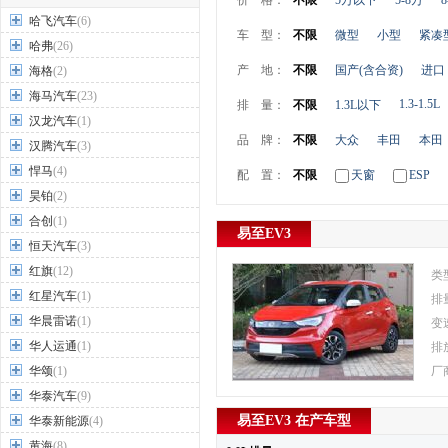
价 格：
不限
5万以下
5-8万
8
哈飞汽车
(6)
车 型：
不限
微型
小型
紧凑
哈弗
(26)
产 地：
不限
国产(含合资)
进口
海格
(2)
海马汽车
(23)
1.3-1.5L
排 量：
不限
1.3L以下
汉龙汽车
(1)
品 牌：
不限
大众
丰田
本田
汉腾汽车
(3)
悍马
(4)
配 置：
不限
天窗
ESP
昊铂
(2)
合创
(1)
易至EV3
恒天汽车
(3)
红旗
(12)
类
红星汽车
(1)
排
华晨雷诺
(1)
变
华人运通
(1)
排
华颂
(1)
厂
华泰汽车
(9)
易至EV3 在产车型
华泰新能源
(4)
黄海
(8)