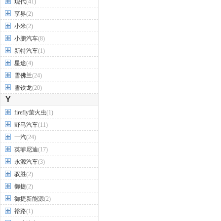
现代
(41)
享界
(2)
小米
(2)
小鹏汽车
(8)
新特汽车
(1)
星途
(4)
雪佛兰
(24)
雪铁龙
(20)
Y
firefly萤火虫
(1)
野马汽车
(11)
一汽
(24)
英菲尼迪
(17)
永源汽车
(3)
驭胜
(2)
御捷
(2)
御捷新能源
(2)
裕路
(1)