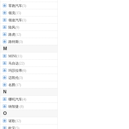
零跑汽车
(5)
领克
(15)
领途汽车
(1)
陆风
(9)
路虎
(12)
路特斯
(3)
M
MINI
(11)
马自达
(22)
玛莎拉蒂
(6)
迈凯伦
(3)
名爵
(17)
N
哪吒汽车
(4)
纳智捷
(8)
O
讴歌
(12)
欧宝
(5)