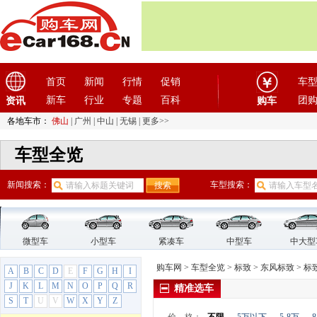
北汽新能源
(12)
北汽制造
(7)
奔驰
(63)
奔腾
(15)
首页
新闻
行情
促销
车
本田
(31)
新车
行业
专题
百科
团
资讯
比速汽车
(3)
购车
比亚迪
(56)
各地车市：
佛山
|
广州
|
中山
|
无锡
|
更多>>
标致
(19)
车型全览
东风标致
(13)
标致2008
新闻搜索：
车型搜索：
标致207
标致3008
标致301
标致307
微型车
小型车
紧凑车
中型车
中大型
标致308
购车网
>
车型全览
>
标致
>
东风标致
>
标致
A
B
C
D
E
F
G
H
I
标致308S
J
K
L
M
N
O
P
Q
R
精准选车
标致4008
S
T
U
V
W
X
Y
Z
标致4008新能源