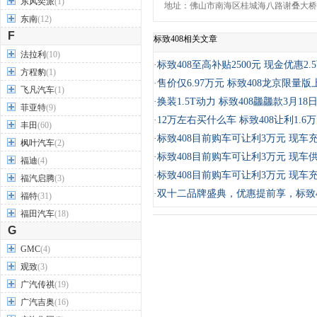
东风奕派
(1)
地址：佛山市南海区桂城海八路谢叠大桥
东南
(12)
F
标致408相关文章
法拉利
(10)
·
标致408至高补贴2500元 现金优惠2.
方程豹
(1)
·
售价仅6.97万元 标致408龙京限量版
飞凡汽车
(1)
·
换装1.5T动力 标致408龘龘款3月18
菲亚特
(9)
·
12万左右买什么车 标致408让利1.6
丰田
(60)
·
标致408目前购车可让利3万元 现车
枫叶汽车
(2)
·
标致408目前购车可让利3万元 现车
福迪
(4)
·
标致408目前购车可让利3万元 现车
福汽启腾
(3)
·
双十二品牌盛典，优惠提前享，标致4
福特
(31)
福田汽车
(18)
G
GMC
(4)
观致
(3)
广汽传祺
(19)
广汽吉奥
(16)