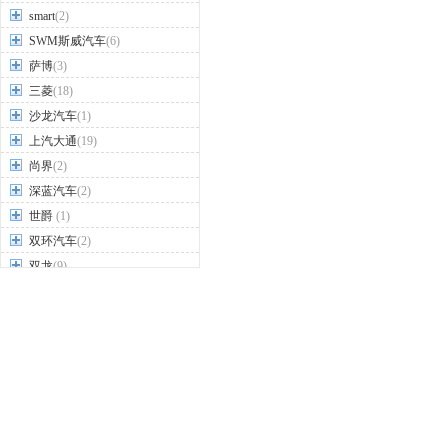
smart
(2)
SWM斯威汽车
(6)
萨博
(3)
三菱
(18)
沙龙汽车
(1)
上汽大通
(19)
尚界
(2)
深蓝汽车
(2)
世爵
(1)
双环汽车
(2)
双龙
(9)
思皓
(9)
思铭
(3)
斯巴鲁
(7)
斯柯达
(15)
T
TESLA特斯拉
(4)
坦克
(2)