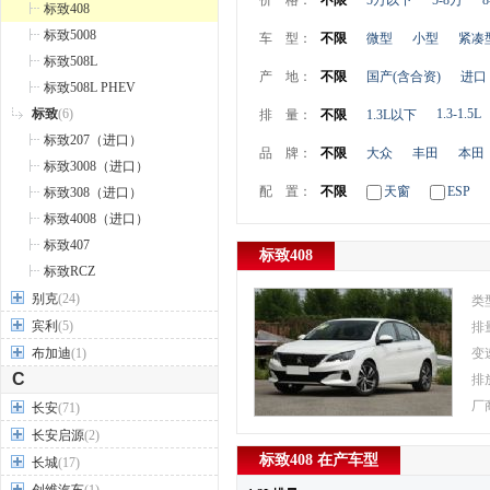
价 格：
不限
5万以下
5-8万
8
标致408
标致5008
车 型：
不限
微型
小型
紧凑
标致508L
产 地：
不限
国产(含合资)
进口
标致508L PHEV
标致
(6)
1.3-1.5L
排 量：
不限
1.3L以下
标致207（进口）
品 牌：
不限
大众
丰田
本田
标致3008（进口）
配 置：
不限
天窗
ESP
标致308（进口）
标致4008（进口）
标致407
标致408
标致RCZ
别克
(24)
类
宾利
(5)
排
布加迪
(1)
变
C
排
厂
长安
(71)
长安启源
(2)
标致408 在产车型
长城
(17)