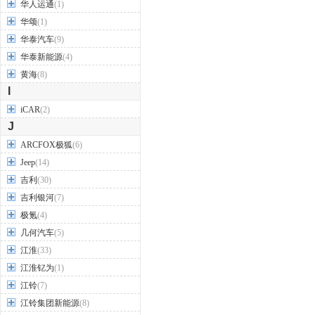
华人运通
(1)
华颂
(1)
华泰汽车
(9)
华泰新能源
(4)
黄海
(8)
I
iCAR
(2)
J
ARCFOX极狐
(6)
Jeep
(14)
吉利
(30)
吉利银河
(7)
极氪
(4)
几何汽车
(5)
江淮
(33)
江淮钇为
(1)
江铃
(7)
江铃集团新能源
(8)