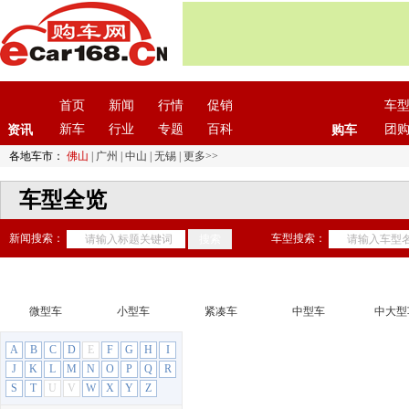
首页
新闻
行情
促销
车
新车
行业
专题
百科
团
资讯
购车
各地车市：
佛山
|
广州
|
中山
|
无锡
|
更多>>
车型全览
新闻搜索：
车型搜索：
微型车
小型车
紧凑车
中型车
中大型
A
B
C
D
E
F
G
H
I
J
K
L
M
N
O
P
Q
R
S
T
U
V
W
X
Y
Z