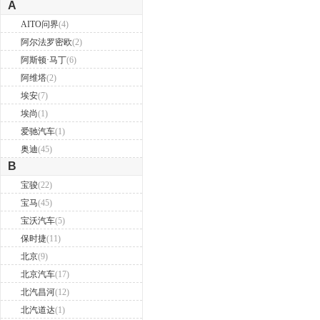
A
AITO问界
(4)
阿尔法罗密欧
(2)
阿斯顿·马丁
(6)
阿维塔
(2)
埃安
(7)
埃尚
(1)
爱驰汽车
(1)
奥迪
(45)
B
宝骏
(22)
宝马
(45)
宝沃汽车
(5)
保时捷
(11)
北京
(9)
北京汽车
(17)
北汽昌河
(12)
北汽道达
(1)