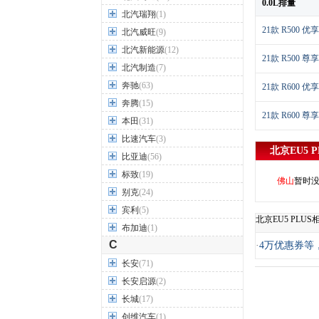
0.0L排量
北汽瑞翔
(1)
21款 R500 优
北汽威旺
(9)
北汽新能源
(12)
21款 R500 尊
北汽制造
(7)
奔驰
(63)
21款 R600 优
奔腾
(15)
21款 R600 尊
本田
(31)
比速汽车
(3)
北京EU5 P
比亚迪
(56)
标致
(19)
佛山
暂时
别克
(24)
宾利
(5)
北京EU5 PLU
布加迪
(1)
C
·
4万优惠券等，
长安
(71)
长安启源
(2)
长城
(17)
创维汽车
(1)