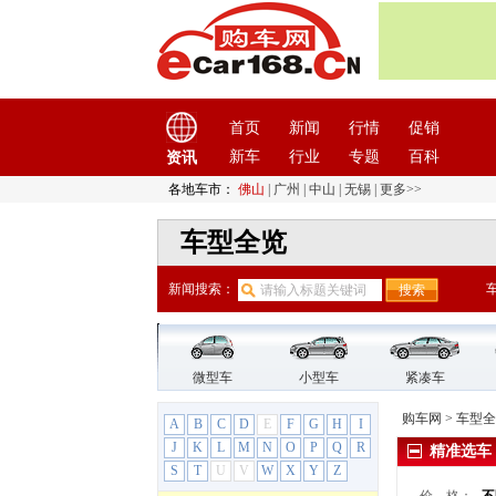
A
AITO问界
(4)
阿尔法罗密欧
(2)
阿斯顿·马丁
(6)
阿维塔
(2)
首页
新闻
行情
促销
埃安
(7)
新车
行业
专题
百科
资讯
埃尚
(1)
各地车市：
佛山
|
广州
|
中山
|
无锡
|
更多>>
爱驰汽车
(1)
奥迪
(45)
车型全览
B
宝骏
(22)
新闻搜索：
宝马
(45)
宝沃汽车
(5)
保时捷
(11)
微型车
小型车
紧凑车
北京
(9)
购车网
>
车型全
A
B
C
D
E
F
G
H
I
北京汽车
(17)
J
K
L
M
N
O
P
Q
R
精准选车
北京汽车
(17)
S
T
U
V
W
X
Y
Z
北京EU5