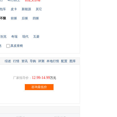
0万
40万以上
自定义价格
包车
皮卡
新能源
其它
不限
前驱
后驱
四驱
别克
奇瑞
现代
五菱
达
真皮座椅
综述
行情
资讯
导购
评测
本地行情
配置
图库
12.99-14.99
厂家指导价：
万元
咨询最低价