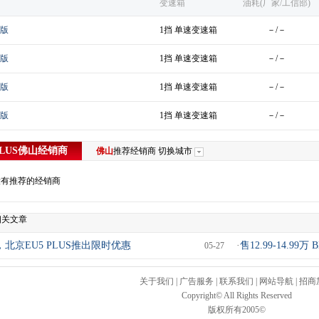
变速箱
油耗(厂家/工信部)
享版
1挡 单速变速箱
－/－
享版
1挡 单速变速箱
－/－
享版
1挡 单速变速箱
－/－
享版
1挡 单速变速箱
－/－
LUS
佛山
经销商
佛山
推荐经销商
切换城市
没有推荐的经销商
S相关文章
北京EU5 PLUS推出限时优惠
·
售12.99-14.99万
05-27
关于我们
|
广告服务
|
联系我们
|
网站导航
|
招商
Copyright© All Rights Reserved
版权所有2005©