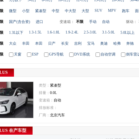
限
5万以下
5-8万
8-10万
10-12万
12-15万
15-20万
20-30万
30-4
SUV
MPV
限
微型
小型
紧凑型
中型
中大型
大型
跑车
面
限
国产(含合资)
进口
变速箱：
不限
手动
自动
驱动：
1.3-1.5L
1.6-1.8L
1.9-2.4L
2.5-3.0L
3.1-5.0L
限
1.3L以下
5.0L以上
限
大众
丰田
本田
日产
长安
吉利
宝马
奥迪
哈弗
奔驰
限
天窗
ESP
GPS导航
DVD系统
自动空调
倒车雷
LUS
类型：
紧凑型
排量：
0.0L
变速箱：
自动
排放标准：
厂商：
北京汽车
PLUS 在产车型