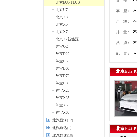
价 格：
不
北京EU5 PLUS
北京U7
车 型：
不
北京X3
产 地：
不
北京X5
北京X7
排 量：
不
北京X7新能源
品 牌：
不
绅宝CC
配 置：
不
绅宝D20
绅宝D50
绅宝D60
北京EU5 P
绅宝D70
绅宝D80
绅宝X25
绅宝X35
绅宝X55
绅宝X65
北汽昌河
(12)
北汽道达
(1)
北京EU5 
北汽幻速
(10)