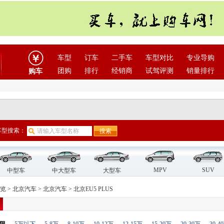
车型
订车
二手车
车型对比
专业导购
团购
排行
经销商
试驾评测
销量排行
购车
车型搜索：
MPV
SUV
中型车
中大型车
大型车
览
>
北京汽车
>
北京汽车
>
北京EU5 PLUS