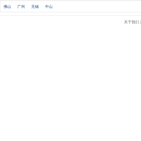
北京汽车
(17)
佛山
广州
无锡
中山
北汽幻速
(10)
北汽新能源
(12)
关于我们
宝沃汽车
(5)
比速汽车
(3)
北汽道达
(1)
北汽瑞翔
(1)
C
长安
(71)
长城
(17)
创维汽车
(1)
长安启源
(2)
D
DS
(8)
大发
(1)
道奇
(3)
大众
(61)
东风风神
(17)