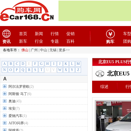
首页
新闻
行情
促销
车
新车
行业
专题
百科
团
资讯
购车
各地车市：
佛山
|
广州
|
中山
|
无锡
|
更多>>
北京EU5 PLUS行
A
B
C
D
E
F
G
H
I
J
K
L
M
N
O
P
Q
R
S
T
U
V
W
X
Y
Z
北京EU5
A
阿尔法罗密欧
(2)
综述
行
阿斯顿·马丁
(6)
奥迪
(45)
埃安
(7)
爱驰汽车
(1)
AITO问界
(4)
阿维塔
(2)