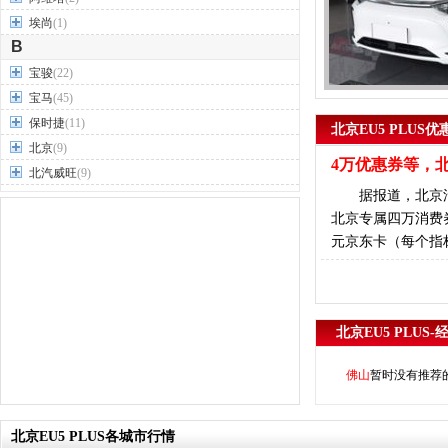
埃尚
(1)
B
宝骏
(22)
宝马
(45)
保时捷
(11)
北京EU5 PLUS优
北京
(9)
4万优惠券等，北
北汽威旺
(9)
据报道，北京汽车官
北汽制造
(7)
北京专属四万消费
奔驰
(63)
元京东卡（每个指
奔腾
(15)
本田
(31)
标致
(19)
别克
(24)
北京EU5 PLUS-
宾利
(5)
比亚迪
(56)
佛山
暂时没有推荐
布加迪
(1)
北汽昌河
(12)
北京EU5 PLUS各城市行情