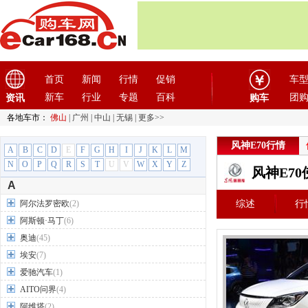
首页
新闻
行情
促销
车
新车
行业
专题
百科
团
资讯
购车
各地车市：
佛山
|
广州
|
中山
|
无锡
|
更多>>
风神E70行情
A
B
C
D
E
F
G
H
I
J
K
L
M
N
O
P
Q
R
S
T
U
V
W
X
Y
Z
风神E7
A
阿尔法罗密欧
(2)
综述
行
阿斯顿·马丁
(6)
奥迪
(45)
埃安
(7)
爱驰汽车
(1)
AITO问界
(4)
阿维塔
(2)