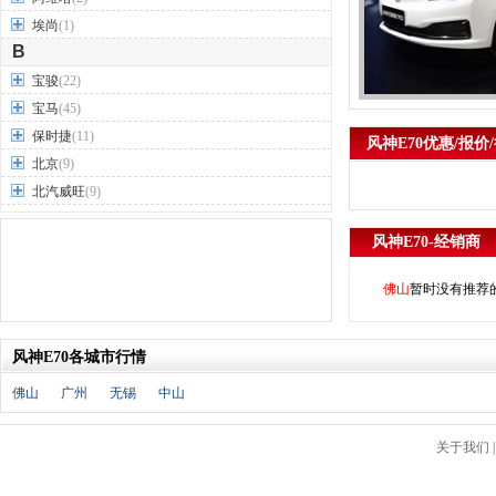
埃尚
(1)
B
宝骏
(22)
宝马
(45)
保时捷
(11)
风神E70优惠/报价
北京
(9)
北汽威旺
(9)
北汽制造
(7)
风神E70-经销商
奔驰
(63)
奔腾
(15)
佛山
暂时没有推荐
本田
(31)
标致
(19)
风神E70各城市行情
别克
(24)
宾利
(5)
佛山
广州
无锡
中山
比亚迪
(56)
布加迪
(1)
关于我们
北汽昌河
(12)