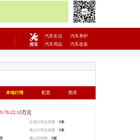
汽车生活
汽车养护
汽车用品
汽车改装
用车
本地行情
配置
图库
9.78-22.18
万元
全国行情总条数：
0条
佛山行情总条数：
0条
公里
佛山经销商：
0家