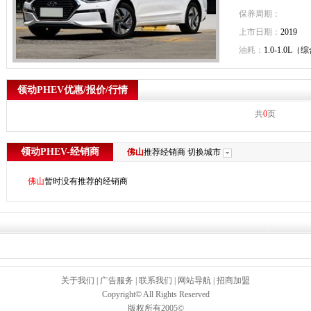
保养周期：
上市日期：
2019
油耗：
1.0-1.0L（
领动PHEV优惠/报价/行情
共
0
页
领动PHEV-经销商
佛山
推荐经销商
切换城市
佛山
暂时没有推荐的经销商
关于我们
|
广告服务
|
联系我们
|
网站导航
|
招商加盟
Copyright© All Rights Reserved
版权所有2005©