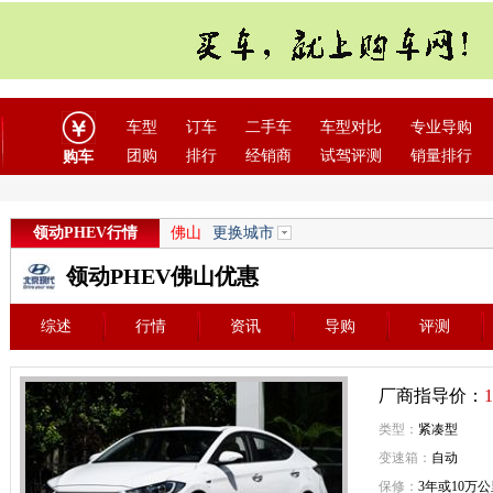
车型
订车
二手车
车型对比
专业导购
团购
排行
经销商
试驾评测
销量排行
购车
领动PHEV行情
佛山
更换城市
领动PHEV佛山优惠
综述
行情
资讯
导购
评测
厂商指导价：
1
类型：
紧凑型
变速箱：
自动
保修：
3年或10万