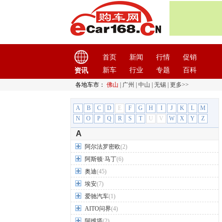
首页
新闻
行情
促销
新车
行业
专题
百科
资讯
各地车市：
佛山
|
广州
|
中山
|
无锡
|
更多>>
A
B
C
D
E
F
G
H
I
J
K
L
M
N
O
P
Q
R
S
T
U
V
W
X
Y
Z
A
阿尔法罗密欧
(2)
阿斯顿·马丁
(6)
奥迪
(45)
埃安
(7)
爱驰汽车
(1)
AITO问界
(4)
阿维塔
(2)