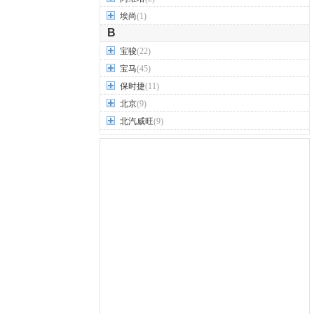
埃尚
(1)
B
宝骏
(22)
宝马
(45)
保时捷
(11)
北京
(9)
北汽威旺
(9)
北汽制造
(7)
奔驰
(63)
奔腾
(15)
本田
(31)
标致
(19)
别克
(24)
宾利
(5)
比亚迪
(56)
布加迪
(1)
北汽昌河
(12)