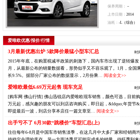
保养周期：
－
上市日期：
2014
油耗：
-L（综合）
爱唯欧优惠/报价/行情
3月最新优惠出炉 5款降价最猛小型车汇总
时间
2015年年底，在购置税减半政策的刺激下，国内车市出现了逆转爆发
月，从最新公布的销量数据看，形势似乎又不容乐观了。1月，全国乘用车
长9.5%。据部分厂家公布的数据显示，2月份乘…
阅读全文>>
爱唯欧最低6.69万元起售 现车充足
时间
[购车网 佛山行情] 佛山迅锐店内爱唯欧现车销售，颜色可选，目前购车
万元起，感兴趣的朋友可以到店咨询购买，即日起，&ldquo;年货节&
即提最后一波，到店分享本店任一篇文章至…
阅读全文>>
出手亏不了 6月30款“跳楼价”车型汇总(上)
时间
往往每年6-8月是中国车市销售淡季，在这几月中大多厂家和经销商
持稳定合理的库存，另一方面淡季尽可能完成多的销量，待旺季到来