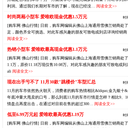
利润。通过我们长期对车市的了解，现在已经没…
阅读全文>>
时尚两厢小型车 爱唯欧现金优惠1.5万元
时间
[购车网 佛山行情] 日前，购车网编辑从佛山上海通用雪佛兰销商处
足，颜色齐全可挑选。对此车感兴趣的朋友可致电或到店详询经销商，具体优惠详情
阅读全文>>
热销小型车 爱唯欧最高现金优惠1.1万元
时间
[购车网 佛山行情] 日前，购车网编辑从佛山上海通用雪佛兰销商处了解到
1.1万，原价11.18万现仅售10.08万。对此车感兴趣的朋友可致电或
ali
阅读全文>>
现在出手亏不了 11月30款"跳楼价"车型汇总
时间
11月的车市依然热火朝天，消费者的购车热情相比&ldquo;金九银十&
年底冲量大甩卖的口号，那么到底11月的车市行情是怎样？相比9、
情盘点再度出击，在通过对目前在售的超过300…
阅读全文>>
低至6.99万元起 爱唯欧最高优惠1.19万
时间
[购车网 佛山行情] 日前，购车网编辑从佛山上海通用雪佛兰销商处了