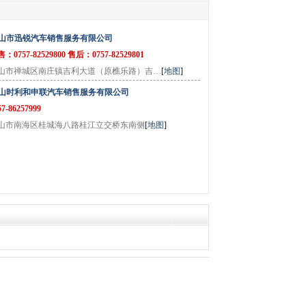
山市迅锐汽车销售服务有限公司
：0757-82529800 售后：0757-82529801
山市禅城区南庄镇吉利大道（原樵乐路）吉…
[
地图
]
山时利和申联汽车销售服务有限公司
57-86257999
山市南海区桂城海八路桂江立交桥东南侧
[
地图
]