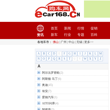
首页
新闻
行情
促销
新车
行业
专题
百科
资讯
各地车市：
佛山
|
广州
|
中山
|
无锡
|
更多>>
A
B
C
D
E
F
G
H
I
J
K
L
M
N
O
P
Q
R
S
T
U
V
W
X
Y
Z
A
阿尔法罗密欧
(2)
阿斯顿·马丁
(6)
奥迪
(45)
埃安
(7)
爱驰汽车
(1)
AITO问界
(4)
阿维塔
(2)