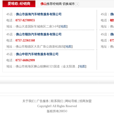
爱唯欧-经销商
佛山
推荐经销商
切换城市
4S店：
佛山市扬海汽车销售服务有限公司
4S店：
佛
电话：
0757-82709955
电话：
销售
地址：佛山大道国际车城南区二座3-6号
[
地图
]
地址：佛
4S店：
佛山市顺协汽车销售服务有限公司
4S店：
佛
电话：
0757-22361168
电话：
07
地址：佛山市顺德区大良广珠公路新松路段
[
地图
]
地址：佛
4S店：
佛山申联汽车销售服务有限公司
电话：
0757-66862999
地址：佛山市南海区狮山镇狮岭321国道（金太阳酒…
[
地图
]
关于我们
|
广告服务
|
联系我们
|
网站导航
|
招商加盟
Copyright© All Rights Reserved
版权所有2005©