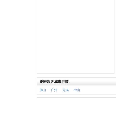
福特
(31)
福田汽车
(18)
福汽启腾
(3)
枫叶汽车
(2)
飞凡汽车
(1)
方程豹
(1)
G
GMC
(4)
广汽传祺
(19)
广汽吉奥
(16)
观致
(3)
国金汽车
(1)
广汽集团
(2)
爱唯欧各城市行情
国机智骏
(3)
佛山
广州
无锡
中山
广汽蔚来
(1)
H
哈飞汽车
(6)
海马汽车
(23)