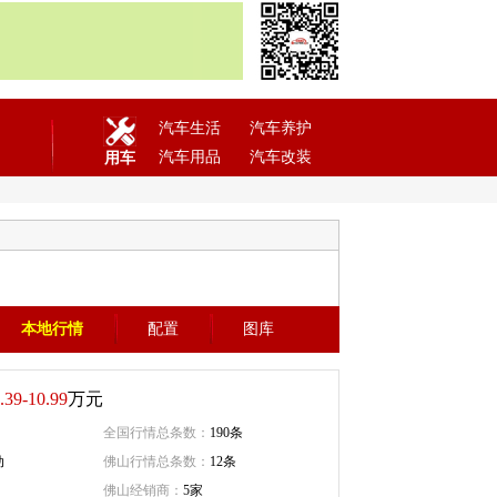
汽车生活
汽车养护
汽车用品
汽车改装
用车
本地行情
配置
图库
.39-10.99
万元
全国行情总条数：
190条
动
佛山行情总条数：
12条
佛山经销商：
5家