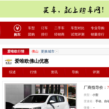
车型
订车
二手车
车型对比
专业导购
团购
排行
经销商
试驾评测
销量排行
购车
爱唯欧行情
佛山
更换城市
爱唯欧佛山优惠
综述
行情
资讯
导购
评测
厂商指导价：
7
类型：
小型
变速箱：
手动、自
保修：
－