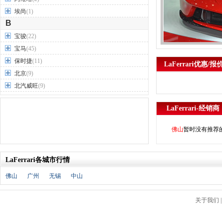
埃尚
(1)
B
宝骏
(22)
宝马
(45)
保时捷
(11)
LaFerrari优惠/报
北京
(9)
北汽威旺
(9)
北汽制造
(7)
LaFerrari-经销商
奔驰
(63)
奔腾
(15)
佛山
暂时没有推荐
本田
(31)
标致
(19)
LaFerrari各城市行情
别克
(24)
宾利
(5)
佛山
广州
无锡
中山
比亚迪
(56)
布加迪
(1)
关于我们
北汽昌河
(12)