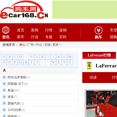
首页
新闻
行情
促销
车
新车
行业
专题
百科
团
资讯
购车
各地车市：
佛山
|
广州
|
中山
|
无锡
|
更多>>
LaFerrari行情
A
B
C
D
E
F
G
H
I
J
K
L
M
N
O
P
Q
R
S
T
U
V
W
X
Y
Z
LaFerr
A
阿尔法罗密欧
(2)
综述
行
阿斯顿·马丁
(6)
奥迪
(45)
埃安
(7)
爱驰汽车
(1)
AITO问界
(4)
阿维塔
(2)