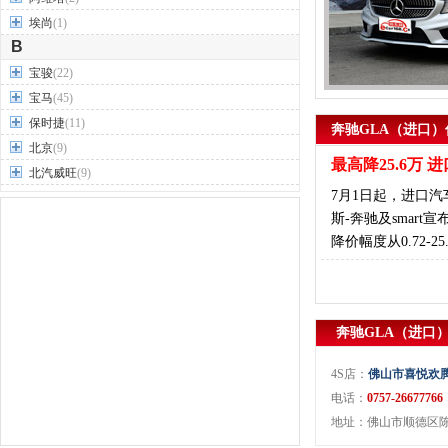
埃尚
(1)
B
宝骏
(22)
宝马
(45)
保时捷
(11)
奔驰GLA（进口）
北京
(9)
最高降25.6万
北汽威旺
(9)
7月1日起，进口
北汽制造
(7)
斯-奔驰及smar
奔驰
(63)
降价幅度从0.72-25
奔腾
(15)
本田
(31)
标致
(19)
别克
(24)
奔驰GLA（进口）
宾利
(5)
比亚迪
(56)
4S店：
佛山市喜悦欢
布加迪
(1)
电话：
0757-26677766
地址：佛山市顺德区陈村
北汽昌河
(12)