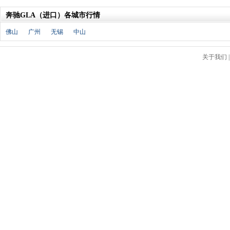
北京汽车
(17)
北汽幻速
(10)
奔驰GLA（进口）各城市行情
北汽新能源
(12)
佛山
广州
无锡
中山
宝沃汽车
(5)
比速汽车
(3)
关于我们
北汽道达
(1)
北汽瑞翔
(1)
C
长安
(71)
长城
(17)
创维汽车
(1)
长安启源
(2)
D
DS
(8)
大发
(1)
道奇
(3)
大众
(61)
东风风神
(17)