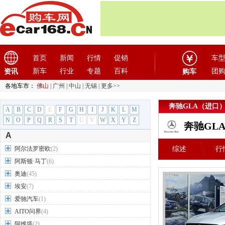
首页
新闻
行情
促销
车
新车
行业
专题
百科
团
资讯
购车
各地车市：
佛山
|
广州
|
中山
|
无锡
|
更多>>
奔驰GLA（进口
A
B
C
D
E
F
G
H
I
J
K
L
M
N
O
P
Q
R
S
T
U
V
W
X
Y
Z
奔驰GL
A
阿尔法罗密欧
(2)
综述
行
阿斯顿·马丁
(6)
奥迪
(45)
埃安
(7)
爱驰汽车
(1)
AITO问界
(4)
阿维塔
(2)