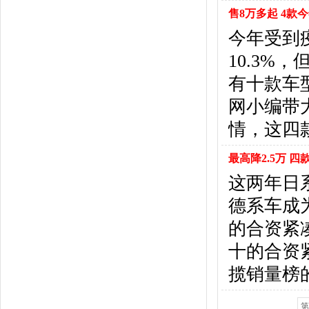
悍马
(4)
售8万多起 4款
恒天汽车
(3)
今年受到
红旗
(12)
黄海
(8)
10.3
华泰汽车
(9)
有十款车
哈弗
(26)
网小编带
海格
(2)
情，这四
华颂
(1)
汉腾汽车
(3)
最高降2.5万 
华泰新能源
(4)
红星汽车
(1)
这两年日
华晨雷诺
(1)
德系车成
汉龙汽车
(1)
的合资紧
华人运通
(1)
合创
(1)
十的合资
昊铂
(2)
揽销量榜
I
iCAR
(2)
第