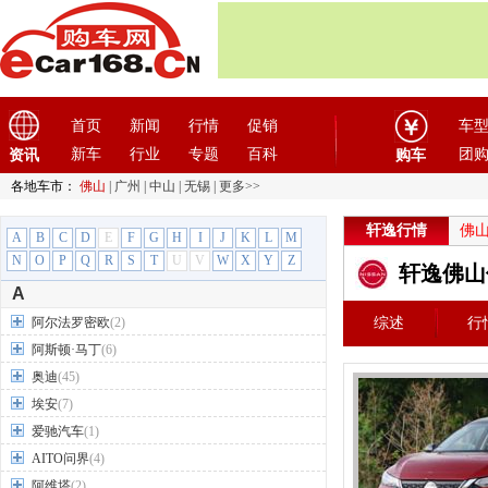
首页
新闻
行情
促销
车
新车
行业
专题
百科
团
资讯
购车
各地车市：
佛山
|
广州
|
中山
|
无锡
|
更多>>
轩逸行情
佛
A
B
C
D
E
F
G
H
I
J
K
L
M
N
O
P
Q
R
S
T
U
V
W
X
Y
Z
轩逸佛山
A
阿尔法罗密欧
(2)
综述
行
阿斯顿·马丁
(6)
奥迪
(45)
埃安
(7)
爱驰汽车
(1)
AITO问界
(4)
阿维塔
(2)