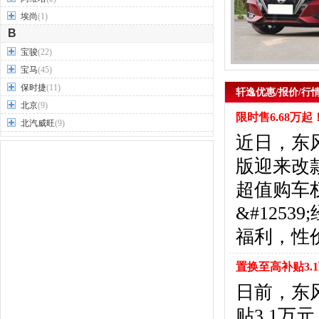
埃尚
(1)
B
宝骏
(22)
宝马
(45)
保时捷
(11)
轩逸优惠/报价/行
北京
(9)
限时售6.68万
北汽威旺
(9)
近日，东风
北汽制造
(7)
奔驰
(63)
版迎来改
奔腾
(15)
超值购车权
本田
(31)
&#125
标致
(19)
别克
(24)
福利，性
宾利
(5)
比亚迪
(56)
置换至高补贴3.
布加迪
(1)
日前，东
北汽昌河
(12)
贴3.1万