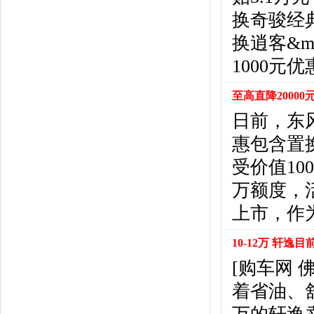
北京汽车
(17)
换奇骏经
北汽幻速
(10)
北汽新能源
(12)
换逍客&m
宝沃汽车
(5)
1000元
比速汽车
(3)
北汽道达
(1)
至高直降2000
北汽瑞翔
(1)
日前，东
C
惠包含置
长安
(71)
长城
(17)
受价值10
创维汽车
(1)
万额度，
长安启源
(2)
D
上市，作
DS
(8)
10-12万 轩逸
大发
(1)
道奇
(3)
[购车网
大众
(61)
着省油、舒
东风风神
(17)