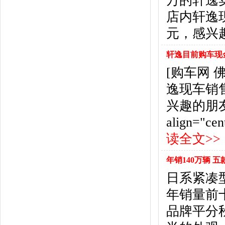
万的轩逸
东风风行
(18)
店内轩逸
东风小康
(11)
东南
(12)
元，感兴
东风风度
(7)
东风
(4)
轩逸目前购车现金
东风风光
(10)
[购车网
电咖
(1)
逸现车销
东风瑞泰特
(1)
大乘汽车
(5)
兴趣的朋
电动屋
(1)
align="cen
东风纳米
(3)
读全文>>
大运汽车
(1)
东风奕派
(1)
年销140万辆 
F
日系紧凑
法拉利
(10)
菲亚特
(9)
年销量前
丰田
(60)
品牌平分
福迪
(4)