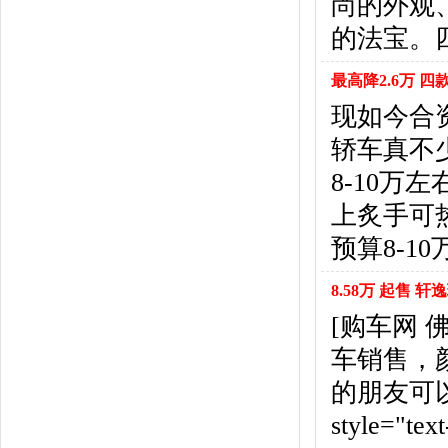
尚的外观
福特
(31)
福田汽车
(18)
的法宝。
福汽启腾
(3)
枫叶汽车
(2)
最高降2.6万 四
飞凡汽车
(1)
现如今合
方程豹
(1)
轿车真不
G
8-10
GMC
(4)
广汽传祺
(19)
上炙手可
广汽吉奥
(16)
预算8-1
观致
(3)
国金汽车
(1)
8.58万 起售 
广汽集团
(2)
[购车网
国机智骏
(3)
车销售，
广汽蔚来
(1)
H
的朋友可以到
哈飞汽车
(6)
style="tex
海马汽车
(23)