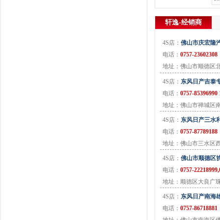
J
金杯
(18)
轩逸-经销商
江淮
(33)
江铃
(7)
4S店：
佛山市庆宏隆
捷豹
(11)
电话：
0757-23602308
Jeep
(14)
地址：佛山市顺德区北
吉利
(30)
4S店：
东风日产吉泰
金龙
(2)
电话：
0757-85396990
九龙
(1)
地址：佛山市禅城区
江铃集团新能源
(8)
4S店：
东风日产三水
ARCFOX极狐
(6)
电话：
0757-87789188
君马
(3)
地址：佛山市三水区
捷途
(9)
4S店：
佛山市顺德区
捷达
(3)
电话：
0757-22218999,
几何汽车
(5)
地址：顺德区大良广
极氪
(4)
4S店：
东风日产南海
捷尼赛思
(3)
电话：
0757-86718881
吉利银河
(7)