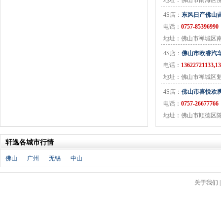
地址：佛山市南海区
江淮钇为
(1)
4S店：
东风日产佛山
K
电话：
0757-85396990
凯迪拉克
(15)
地址：佛山市禅城区
开瑞
(10)
4S店：
佛山市欧睿汽
克莱斯勒
(3)
电话：
13622721133,1
科尼赛克
(2)
地址：佛山市禅城区魁
卡威
(5)
凯翼汽车
(12)
4S店：
佛山市喜悦欢
康迪全球鹰
(2)
电话：
0757-26677766
L
地址：佛山市顺德区陈村
猎豹汽车
(14)
陆风
(9)
轩逸各城市行情
兰博基尼
(6)
佛山
广州
无锡
中山
劳斯莱斯
(5)
雷克萨斯
(15)
关于我们
雷诺
(13)
路特斯
(3)
莲花汽车
(3)