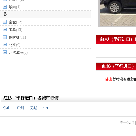
埃尚
(1)
B
宝骏
(22)
宝马
(45)
保时捷
(11)
红杉（平行进口）优
北京
(9)
北汽威旺
(9)
北汽制造
(7)
红杉（平行进口）
奔驰
(63)
奔腾
(15)
佛山
暂时没有推荐
本田
(31)
标致
(19)
红杉（平行进口）各城市行情
别克
(24)
宾利
(5)
佛山
广州
无锡
中山
比亚迪
(56)
布加迪
(1)
关于我们
北汽昌河
(12)