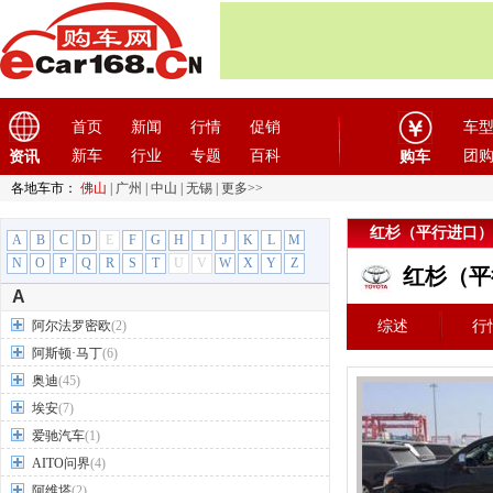
首页
新闻
行情
促销
车
新车
行业
专题
百科
团
资讯
购车
各地车市：
佛山
|
广州
|
中山
|
无锡
|
更多>>
红杉（平行进口）
A
B
C
D
E
F
G
H
I
J
K
L
M
N
O
P
Q
R
S
T
U
V
W
X
Y
Z
红杉（平
A
阿尔法罗密欧
(2)
综述
行
阿斯顿·马丁
(6)
奥迪
(45)
埃安
(7)
爱驰汽车
(1)
AITO问界
(4)
阿维塔
(2)