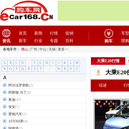
首页
新闻
行情
促销
车
新车
行业
专题
百科
团
资讯
购车
各地车市：
佛山
|
广州
|
中山
|
无锡
|
更多>>
大乘E20行情
A
B
C
D
E
F
G
H
I
J
K
L
M
N
O
P
Q
R
S
T
U
V
W
X
Y
Z
大乘E2
A
阿尔法罗密欧
(2)
综述
行
阿斯顿·马丁
(6)
奥迪
(45)
埃安
(7)
爱驰汽车
(1)
AITO问界
(4)
阿维塔
(2)