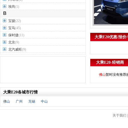
埃尚
(1)
B
宝骏
(22)
宝马
(45)
保时捷
(11)
大乘E20优惠/报价
北京
(9)
北汽威旺
(9)
北汽制造
(7)
大乘E20-经销商
奔驰
(63)
奔腾
(15)
佛山
暂时没有推荐
本田
(31)
标致
(19)
大乘E20各城市行情
别克
(24)
宾利
(5)
佛山
广州
无锡
中山
比亚迪
(56)
布加迪
(1)
关于我们
北汽昌河
(12)