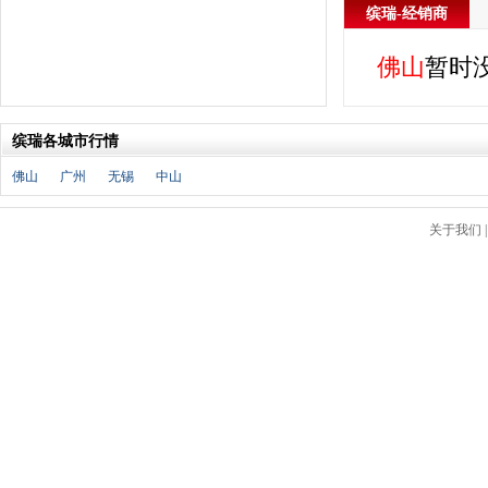
J
缤瑞-经销商
金杯
(18)
佛山
暂时
江淮
(33)
江铃
(7)
捷豹
(11)
缤瑞各城市行情
Jeep
(14)
吉利
(30)
佛山
广州
无锡
中山
金龙
(2)
九龙
(1)
关于我们
江铃集团新能源
(8)
ARCFOX极狐
(6)
君马
(3)
捷途
(9)
捷达
(3)
几何汽车
(5)
极氪
(4)
捷尼赛思
(3)
吉利银河
(7)