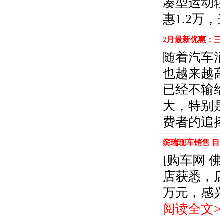
凑型运动
福特
(31)
福田汽车
(18)
惠1.2万
福汽启腾
(3)
枫叶汽车
(2)
2月最新优惠：
飞凡汽车
(1)
随着汽车
方程豹
(1)
也越来越
G
已经不输
GMC
(4)
广汽传祺
(19)
大，特别
广汽吉奥
(16)
费者的追
观致
(3)
国金汽车
(1)
缤瑞现车销售 
广汽集团
(2)
[购车网 
国机智骏
(3)
店获悉，
广汽蔚来
(1)
H
万元，感
哈飞汽车
(6)
阅读全文>
海马汽车
(23)