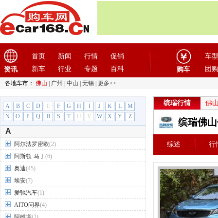
首页
新闻
行情
促销
车
新车
行业
专题
百科
团
资讯
购车
各地车市：
佛山
|
广州
|
中山
|
无锡
|
更多>>
缤瑞行情
佛
A
B
C
D
E
F
G
H
I
J
K
L
M
N
O
P
Q
R
S
T
U
V
W
X
Y
Z
缤瑞佛山
A
阿尔法罗密欧
(2)
综述
行
阿斯顿·马丁
(6)
奥迪
(45)
埃安
(7)
爱驰汽车
(1)
AITO问界
(4)
阿维塔
(2)