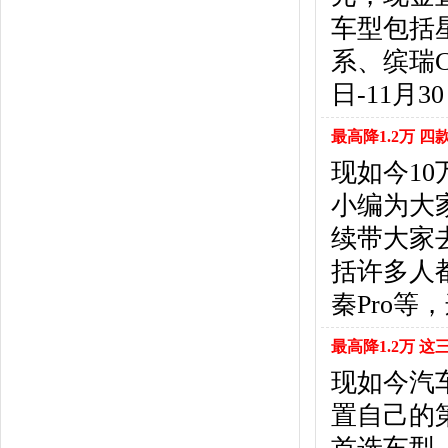
北京汽车
(17)
车型包括
北汽幻速
(10)
北汽新能源
(12)
系、缤瑞C
宝沃汽车
(5)
日-11月
比速汽车
(3)
北汽道达
(1)
最高降1.2万 四
北汽瑞翔
(1)
现如今1
C
小编为大
长安
(71)
长城
(17)
续带大家
创维汽车
(1)
括许多人
长安启源
(2)
D
秦Pro
DS
(8)
最高降1.2万 
大发
(1)
道奇
(3)
现如今汽
大众
(61)
置自己的
东风风神
(17)