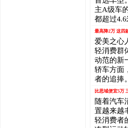
首选车型
东风风行
(18)
主A级车
东风小康
(11)
东南
(12)
都超过4.
东风风度
(7)
东风
(4)
最高降2万 这四
东风风光
(10)
爱美之心
电咖
(1)
轻消费群
东风瑞泰特
(1)
大乘汽车
(5)
动范的新
电动屋
(1)
轿车方面
东风纳米
(3)
者的追捧
大运汽车
(1)
东风奕派
(1)
比思域便宜5万
F
随着汽车
法拉利
(10)
菲亚特
(9)
置越来越
丰田
(60)
轻消费者
福迪
(4)