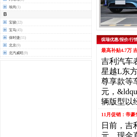
埃尚
(1)
B
宝骏
(22)
宝马
(45)
保时捷
(11)
缤瑞优惠/报价/行
北京
(9)
最高补贴4.7万
北汽威旺
(9)
吉利汽车表
北汽制造
(7)
奔驰
(63)
星越L东方
奔腾
(15)
尊享款等
本田
(31)
元，&ldq
标致
(19)
别克
(24)
辆版型以
宾利
(5)
比亚迪
(56)
11月促销：帝豪售
布加迪
(1)
日前，吉
北汽昌河
(12)
元，现金直