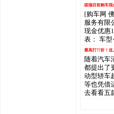
悍马
(4)
缤瑞目前购车现
恒天汽车
(3)
[购车网
红旗
(12)
黄海
(8)
服务有限
华泰汽车
(9)
现金优惠
哈弗
(26)
表： 车型<
海格
(2)
华颂
(1)
最高打77折！
汉腾汽车
(3)
随着汽车
华泰新能源
(4)
红星汽车
(1)
都提出了
华晨雷诺
(1)
动型轿车
汉龙汽车
(1)
等也凭借
华人运通
(1)
合创
(1)
去看看五
昊铂
(2)
I
iCAR
(2)