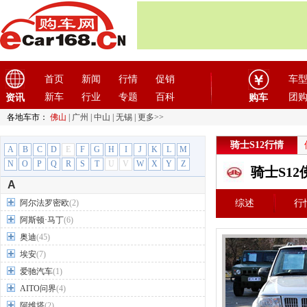
首页
新闻
行情
促销
车
新车
行业
专题
百科
团
资讯
购车
各地车市：
佛山
|
广州
|
中山
|
无锡
|
更多>>
骑士S12行情
A
B
C
D
E
F
G
H
I
J
K
L
M
N
O
P
Q
R
S
T
U
V
W
X
Y
Z
骑士S1
A
阿尔法罗密欧
(2)
综述
行
阿斯顿·马丁
(6)
奥迪
(45)
埃安
(7)
爱驰汽车
(1)
AITO问界
(4)
阿维塔
(2)