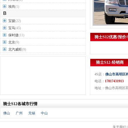
埃尚
(1)
B
宝骏
(22)
宝马
(45)
保时捷
(11)
骑士S12优惠/报价
北京
(9)
北汽威旺
(9)
北汽制造
(7)
骑士S12-经销商
奔驰
(63)
奔腾
(15)
4S店：
佛山市高明区
本田
(31)
电话：
17817431913
标致
(19)
地址：佛山市高明区荷城
别克
(24)
宾利
(5)
骑士S12各城市行情
比亚迪
(56)
佛山
广州
无锡
中山
布加迪
(1)
北汽昌河
(12)
关于我们