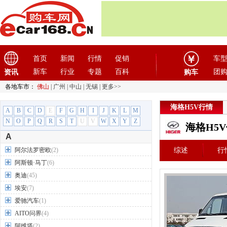
首页
新闻
行情
促销
车
新车
行业
专题
百科
团
资讯
购车
各地车市：
佛山
|
广州
|
中山
|
无锡
|
更多>>
海格H5V行情
A
B
C
D
E
F
G
H
I
J
K
L
M
N
O
P
Q
R
S
T
U
V
W
X
Y
Z
海格H5
A
阿尔法罗密欧
(2)
综述
行
阿斯顿·马丁
(6)
奥迪
(45)
埃安
(7)
爱驰汽车
(1)
AITO问界
(4)
阿维塔
(2)