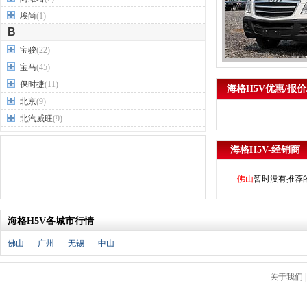
埃尚
(1)
B
宝骏
(22)
宝马
(45)
保时捷
(11)
海格H5V优惠/报价
北京
(9)
北汽威旺
(9)
北汽制造
(7)
海格H5V-经销商
奔驰
(63)
奔腾
(15)
佛山
暂时没有推荐
本田
(31)
标致
(19)
海格H5V各城市行情
别克
(24)
宾利
(5)
佛山
广州
无锡
中山
比亚迪
(56)
布加迪
(1)
关于我们
北汽昌河
(12)