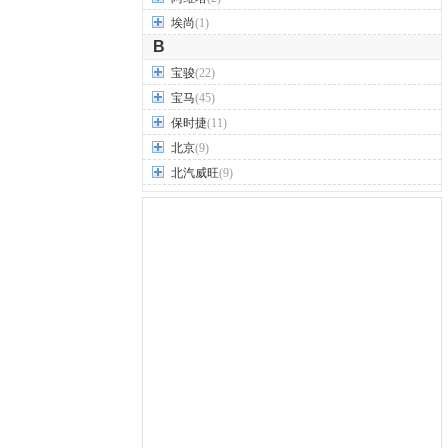
埃尚
(1)
B
宝骏
(22)
宝马
(45)
保时捷
(11)
北京
(9)
北汽威旺
(9)
北汽制造
(7)
奔驰
(63)
奔腾
(15)
本田
(31)
标致
(19)
别克
(24)
宾利
(5)
比亚迪
(56)
布加迪
(1)
北汽昌河
(12)