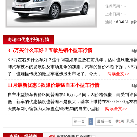
保养周期：
－
上市日期：
－
油耗：
6.3-6.3L（
奇瑞E3优惠/报价/行情
3-5万买什么车好？五款热销小型车行情
时间
3-5万左右买什么车好？这个问题如果是放在前几年，估计也只能推荐
牌汽车技术的发展以及市场竞争的加剧，汽车的售价不断下探，3-5
了，也难怪传统的微型车逐步淡出市场了。今天，…
阅读全文>>
11月最新优惠 5款降价最猛自主小型车行情
时间
自主小型轿车售价区间普遍在4-6万元区间，因价格低廉，而受到许
低，新车的优惠幅度也普遍不是很大，基本上维持在2000-5000元左
天购车网小编就为大家盘点5款热销的自主小型轿…
阅读全文>>
到第
第一页
1
最后一页
共
1
页
奇瑞E3-经销商
佛山
推荐经销商
切换城市