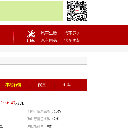
汽车生活
汽车养护
汽车用品
汽车改装
用车
本地行情
配置
图库
.29-6.49
万元
全国行情总条数：
15条
佛山行情总条数：
2条
里
佛山经销商：
0家