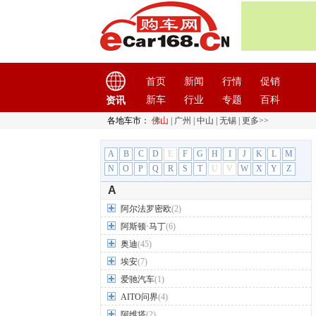
首页
新闻
行情
促销
新车
行业
专题
百科
资讯
各地车市：
佛山
|
广州
|
中山
|
无锡
|
更多>>
A
B
C
D
E
F
G
H
I
J
K
L
M
N
O
P
Q
R
S
T
U
V
W
X
Y
Z
A
阿尔法罗密欧
(2)
阿斯顿·马丁
(6)
奥迪
(45)
埃安
(7)
爱驰汽车
(1)
AITO问界
(4)
阿维塔
(2)