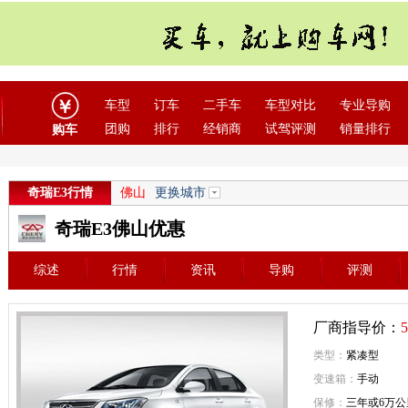
车型
订车
二手车
车型对比
专业导购
团购
排行
经销商
试驾评测
销量排行
购车
奇瑞E3行情
佛山
更换城市
奇瑞E3佛山优惠
综述
行情
资讯
导购
评测
厂商指导价：
5
类型：
紧凑型
变速箱：
手动
保修：
三年或6万公