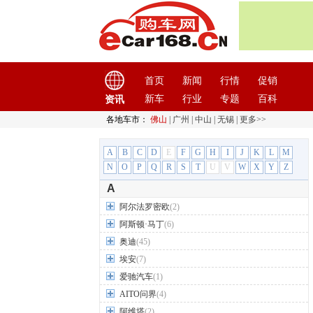
首页
新闻
行情
促销
新车
行业
专题
百科
资讯
各地车市：
佛山
|
广州
|
中山
|
无锡
|
更多>>
A
B
C
D
E
F
G
H
I
J
K
L
M
N
O
P
Q
R
S
T
U
V
W
X
Y
Z
A
阿尔法罗密欧
(2)
阿斯顿·马丁
(6)
奥迪
(45)
埃安
(7)
爱驰汽车
(1)
AITO问界
(4)
阿维塔
(2)