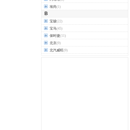
埃尚
(1)
B
宝骏
(22)
宝马
(45)
保时捷
(11)
北京
(9)
北汽威旺
(9)
北汽制造
(7)
奔驰
(63)
奔腾
(15)
本田
(31)
标致
(19)
别克
(24)
宾利
(5)
比亚迪
(56)
布加迪
(1)
北汽昌河
(12)