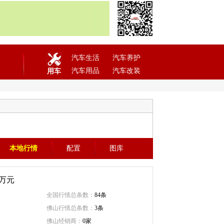
汽车生活
汽车养护
汽车用品
汽车改装
用车
本地行情
配置
图库
万元
全国行情总条数：
84条
佛山行情总条数：
3条
佛山经销商：
0家