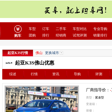
车型
订车
二手车
车型对比
专业导购
团购
排行
经销商
试驾评测
销量排行
购车
起亚K3S行情
佛山
更换城市
起亚K3S佛山优惠
综述
行情
资讯
导购
评测
厂商指导价：
-
类型：
紧凑型
变速箱：
保修：