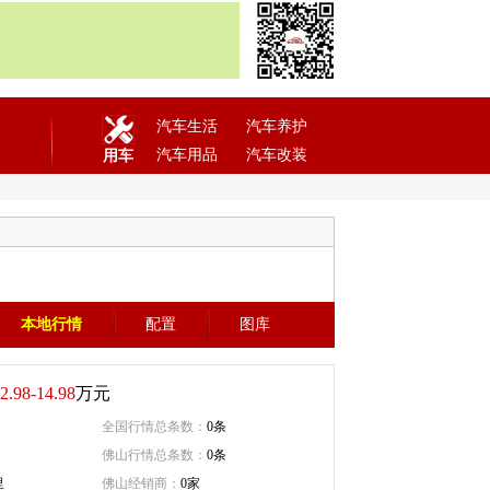
汽车生活
汽车养护
汽车用品
汽车改装
用车
本地行情
配置
图库
2.98-14.98
万元
全国行情总条数：
0条
佛山行情总条数：
0条
里
佛山经销商：
0家