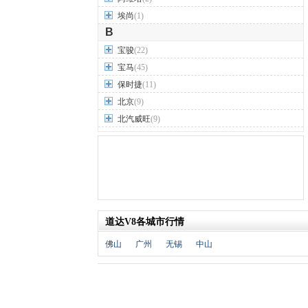
埃尚
(1)
B
宝骏
(22)
宝马
(45)
保时捷
(11)
北京
(9)
北汽威旺
(9)
北汽制造
(7)
奔驰
(63)
奔腾
(15)
本田
(31)
标致
(19)
道达V8各城市行情
别克
(24)
宾利
(5)
佛山
广州
无锡
中山
比亚迪
(56)
布加迪
(1)
北汽昌河
(12)