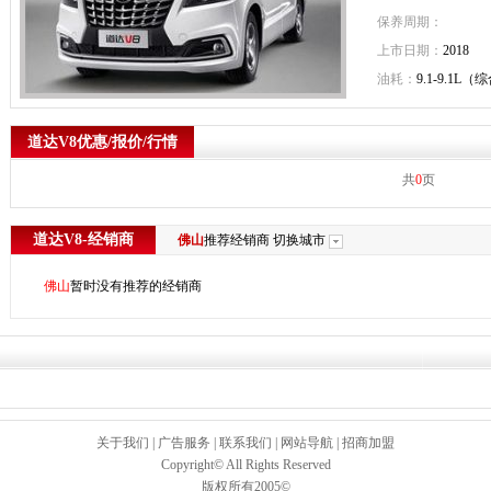
保养周期：
上市日期：
2018
油耗：
9.1-9.1L（
道达V8优惠/报价/行情
共
0
页
道达V8-经销商
佛山
推荐经销商
切换城市
佛山
暂时没有推荐的经销商
关于我们
|
广告服务
|
联系我们
|
网站导航
|
招商加盟
Copyright© All Rights Reserved
版权所有2005©