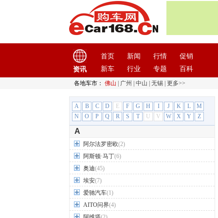
首页
新闻
行情
促销
新车
行业
专题
百科
资讯
各地车市：
佛山
|
广州
|
中山
|
无锡
|
更多>>
A
B
C
D
E
F
G
H
I
J
K
L
M
N
O
P
Q
R
S
T
U
V
W
X
Y
Z
A
阿尔法罗密欧
(2)
阿斯顿·马丁
(6)
奥迪
(45)
埃安
(7)
爱驰汽车
(1)
AITO问界
(4)
阿维塔
(2)