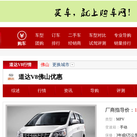
车型
订车
二手车
车型对比
专业导购
团购
排行
经销商
试驾评测
销量排行
购车
道达V8行情
佛山
更换城市
道达V8佛山优惠
综述
行情
资讯
导购
评测
厂商指导价：
1
类型：
MPV
变速箱：
手动
保修：
3年或6万公