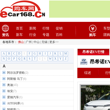
首页
新闻
行情
促销
车
新车
行业
专题
百科
团
资讯
购车
各地车市：
佛山
|
广州
|
中山
|
无锡
|
更多>>
昂希诺EV行情
A
B
C
D
E
F
G
H
I
J
K
L
M
N
O
P
Q
R
S
T
U
V
W
X
Y
Z
昂希诺E
A
阿尔法罗密欧
(2)
综述
行
阿斯顿·马丁
(6)
奥迪
(45)
埃安
(7)
爱驰汽车
(1)
AITO问界
(4)
阿维塔
(2)