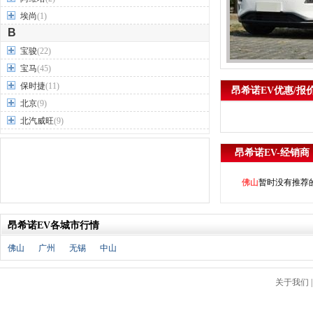
埃尚
(1)
B
宝骏
(22)
宝马
(45)
保时捷
(11)
昂希诺EV优惠/报
北京
(9)
北汽威旺
(9)
北汽制造
(7)
昂希诺EV-经销商
奔驰
(63)
奔腾
(15)
佛山
暂时没有推荐
本田
(31)
标致
(19)
昂希诺EV各城市行情
别克
(24)
宾利
(5)
佛山
广州
无锡
中山
比亚迪
(56)
布加迪
(1)
关于我们
北汽昌河
(12)