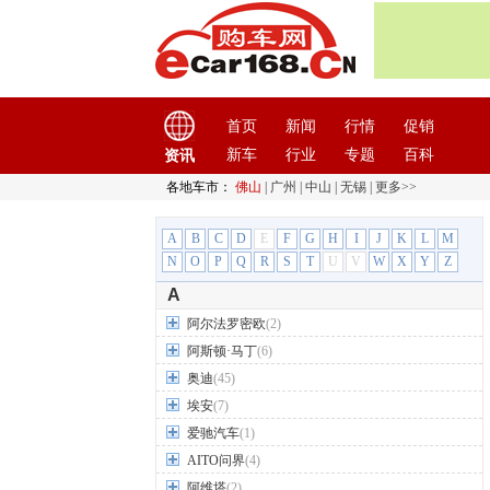
首页
新闻
行情
促销
新车
行业
专题
百科
资讯
各地车市：
佛山
|
广州
|
中山
|
无锡
|
更多>>
A
B
C
D
E
F
G
H
I
J
K
L
M
N
O
P
Q
R
S
T
U
V
W
X
Y
Z
A
阿尔法罗密欧
(2)
阿斯顿·马丁
(6)
奥迪
(45)
埃安
(7)
爱驰汽车
(1)
AITO问界
(4)
阿维塔
(2)