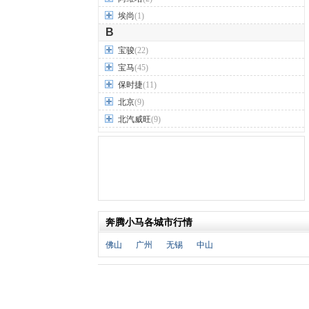
埃尚
(1)
B
宝骏
(22)
宝马
(45)
保时捷
(11)
北京
(9)
北汽威旺
(9)
北汽制造
(7)
奔驰
(63)
奔腾
(15)
本田
(31)
标致
(19)
奔腾小马各城市行情
别克
(24)
宾利
(5)
佛山
广州
无锡
中山
比亚迪
(56)
布加迪
(1)
北汽昌河
(12)