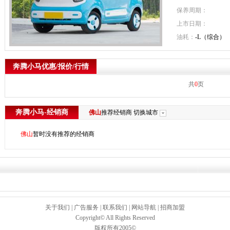
保养周期：
上市日期：
油耗：
-L（综合）
奔腾小马优惠/报价/行情
共
0
页
奔腾小马-经销商
佛山
推荐经销商
切换城市
佛山
暂时没有推荐的经销商
关于我们
|
广告服务
|
联系我们
|
网站导航
|
招商加盟
Copyright© All Rights Reserved
版权所有2005©