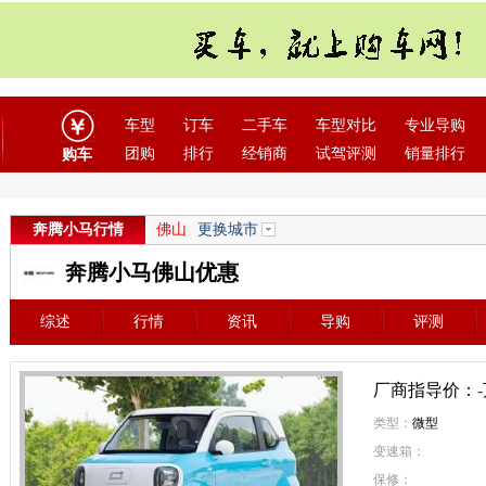
车型
订车
二手车
车型对比
专业导购
团购
排行
经销商
试驾评测
销量排行
购车
奔腾小马行情
佛山
更换城市
奔腾小马佛山优惠
综述
行情
资讯
导购
评测
厂商指导价：
-
类型：
微型
变速箱：
保修：