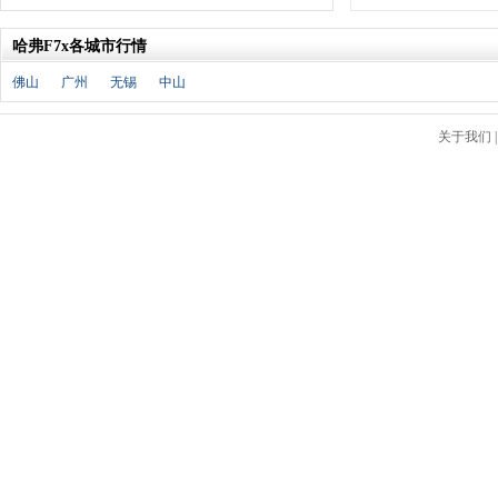
福特
(31)
福田汽车
(18)
哈弗F7x各城市行情
福汽启腾
(3)
佛山
广州
无锡
中山
枫叶汽车
(2)
飞凡汽车
(1)
关于我们
方程豹
(1)
G
GMC
(4)
广汽传祺
(19)
广汽吉奥
(16)
观致
(3)
国金汽车
(1)
广汽集团
(2)
国机智骏
(3)
广汽蔚来
(1)
H
哈飞汽车
(6)
海马汽车
(23)