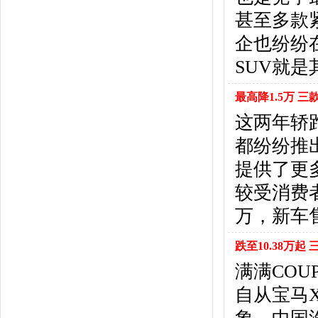
北京汽车
(17)
甚至多款
北汽幻速
(10)
北汽新能源
(12)
企也纷纷
宝沃汽车
(5)
SUV就
比速汽车
(3)
北汽道达
(1)
最高降1.5万 三
北汽瑞翔
(1)
这两年轿
C
都纷纷推
长安
(71)
长城
(17)
提供了更
创维汽车
(1)
较受消费
长安启源
(2)
D
万，新车售
DS
(8)
跌至10.38万起
大发
(1)
道奇
(3)
满满COU
大众
(61)
自从宝马
东风风神
(17)