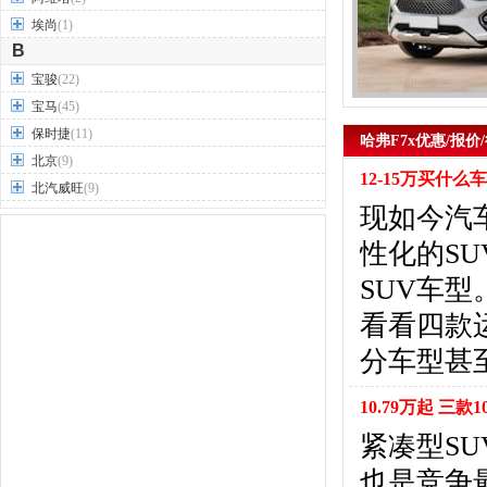
埃尚
(1)
B
宝骏
(22)
宝马
(45)
保时捷
(11)
哈弗F7x优惠/报价
北京
(9)
12-15万买什
北汽威旺
(9)
现如今汽
北汽制造
(7)
奔驰
(63)
性化的S
奔腾
(15)
SUV车
本田
(31)
看看四款
标致
(19)
别克
(24)
分车型甚
宾利
(5)
比亚迪
(56)
10.79万起 三
布加迪
(1)
紧凑型S
北汽昌河
(12)
也是竞争