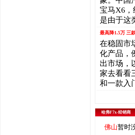
象。中国汽
东风风行
(18)
宝马X6
东风小康
(11)
东南
(12)
是由于这类
东风风度
(7)
东风
(4)
最高降1.5万 三
东风风光
(10)
在稳固市
电咖
(1)
化产品，
东风瑞泰特
(1)
大乘汽车
(5)
出市场，
电动屋
(1)
家去看看三
东风纳米
(3)
和一款入
大运汽车
(1)
东风奕派
(1)
F
法拉利
(10)
哈弗F7x-经销商
菲亚特
(9)
丰田
(60)
佛山
暂时
福迪
(4)