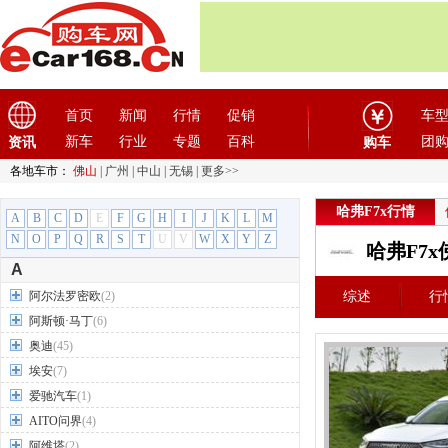
首页
新闻
行情
促销
车
新车
行业
专题
百科
团
资讯
购车
各地车市：
佛山
|
广州
|
中山
|
无锡
|
更多>>
哈弗F7x行情
A
B
C
D
E
F
G
H
I
J
K
L
M
N
O
P
Q
R
S
T
U
V
W
X
Y
Z
哈弗F7
A
阿尔法罗密欧
(2)
综述
行
阿斯顿·马丁
(6)
奥迪
(45)
埃安
(7)
爱驰汽车
(1)
AITO问界
(4)
阿维塔
(2)