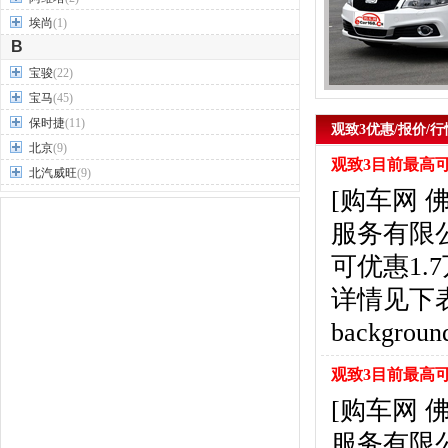
埃尚
(1)
B
宝骏
(22)
宝马
(45)
保时捷
(11)
观致3优惠/报价/行
北京
(9)
观致3目前最高可
北汽威旺
(9)
[购车网
北汽制造
(7)
奔驰
(63)
服务有限
奔腾
(15)
可优惠1
本田
(31)
详情见下表： <t
标致
(19)
别克
(24)
backgroun
宾利
(5)
比亚迪
(56)
观致3目前最高可
布加迪
(1)
[购车网
北汽昌河
(12)
服务有限