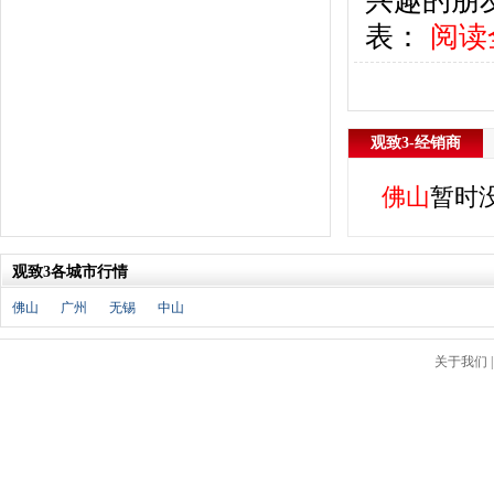
兴趣的朋
东风风行
(18)
表：
阅读
东风小康
(11)
东南
(12)
东风风度
(7)
东风
(4)
东风风光
(10)
观致3-经销商
电咖
(1)
佛山
暂时
东风瑞泰特
(1)
大乘汽车
(5)
电动屋
(1)
观致3各城市行情
东风纳米
(3)
大运汽车
(1)
佛山
广州
无锡
中山
东风奕派
(1)
F
关于我们
法拉利
(10)
菲亚特
(9)
丰田
(60)
福迪
(4)