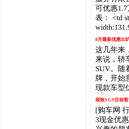
北京汽车
(17)
可优惠1
北汽幻速
(10)
北汽新能源
(12)
表： <td sty
宝沃汽车
(5)
width:131
比速汽车
(3)
北汽道达
(1)
8月最新优惠出
北汽瑞翔
(1)
这几年来
C
来说，轿
长安
(71)
长城
(17)
SUV。
创维汽车
(1)
牌，开始
长安启源
(2)
D
现款车型
DS
(8)
观致3 GT目前
大发
(1)
道奇
(3)
[购车网
大众
(61)
3现金优
东风风神
(17)