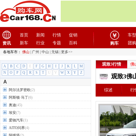
首页
新闻
行情
促销
车
新车
行业
专题
百科
团
资讯
购车
各地车市：
佛山
|
广州
|
中山
|
无锡
|
更多>>
观致3行情
佛
A
B
C
D
E
F
G
H
I
J
K
L
M
N
O
P
Q
R
S
T
U
V
W
X
Y
Z
观致3佛
A
阿尔法罗密欧
(2)
综述
行
阿斯顿·马丁
(6)
奥迪
(45)
埃安
(7)
爱驰汽车
(1)
AITO问界
(4)
阿维塔
(2)