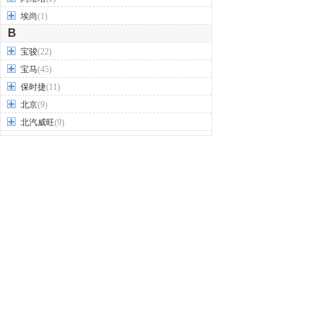
埃尚
(1)
B
宝骏
(22)
宝马
(45)
保时捷
(11)
北京
(9)
北汽威旺
(9)
北汽制造
(7)
奔驰
(63)
奔腾
(15)
本田
(31)
标致
(19)
别克
(24)
宾利
(5)
比亚迪
(56)
布加迪
(1)
北汽昌河
(12)