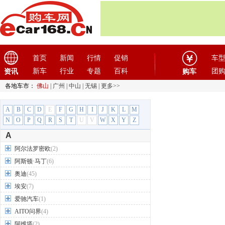
首页
新闻
行情
促销
车
新车
行业
专题
百科
团
资讯
购车
各地车市：
佛山
|
广州
|
中山
|
无锡
|
更多>>
A
B
C
D
E
F
G
H
I
J
K
L
M
N
O
P
Q
R
S
T
U
V
W
X
Y
Z
A
阿尔法罗密欧
(2)
阿斯顿·马丁
(6)
奥迪
(45)
埃安
(7)
爱驰汽车
(1)
AITO问界
(4)
阿维塔
(2)