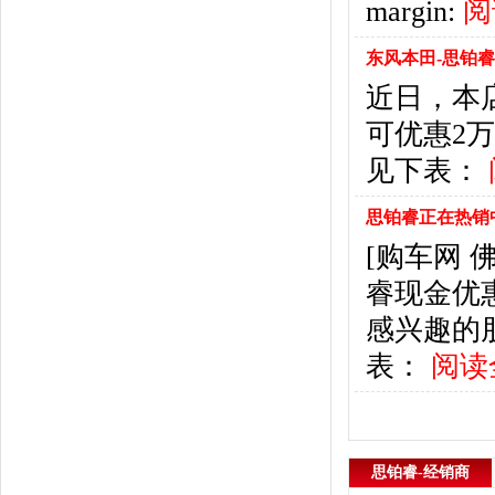
margin:
阅
悍马
(4)
恒天汽车
(3)
东风本田-思铂睿
红旗
(12)
黄海
(8)
近日，本
华泰汽车
(9)
可优惠2
哈弗
(26)
见下表：
海格
(2)
华颂
(1)
思铂睿正在热销
汉腾汽车
(3)
[购车网
华泰新能源
(4)
红星汽车
(1)
睿现金优
华晨雷诺
(1)
感兴趣的
汉龙汽车
(1)
表：
阅读
华人运通
(1)
合创
(1)
昊铂
(2)
I
思铂睿-经销商
iCAR
(2)