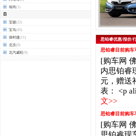
埃尚
(1)
B
宝骏
(22)
宝马
(45)
保时捷
(11)
思铂睿优惠/报价/
北京
(9)
思铂睿目前购车可
北汽威旺
(9)
[购车网
北汽制造
(7)
奔驰
(63)
内思铂睿
奔腾
(15)
元，赠送
本田
(31)
表： <p alig
标致
(19)
别克
(24)
文>>
宾利
(5)
比亚迪
(56)
思铂睿目前购车享
布加迪
(1)
[购车网
北汽昌河
(12)
思铂睿现