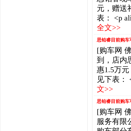
北京汽车
(17)
元，赠送
北汽幻速
(10)
北汽新能源
(12)
表： <p alig
宝沃汽车
(5)
全文>>
比速汽车
(3)
北汽道达
(1)
思铂睿目前购车可
北汽瑞翔
(1)
[购车网
C
到，店内
长安
(71)
长城
(17)
惠1.5
创维汽车
(1)
见下表： <p a
长安启源
(2)
D
文>>
DS
(8)
思铂睿目前购车可
大发
(1)
道奇
(3)
[购车网
大众
(61)
服务有限
东风风神
(17)