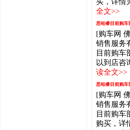
买，详情见下表： 
福特
(31)
福田汽车
(18)
全文>>
福汽启腾
(3)
枫叶汽车
(2)
思铂睿目前购车
飞凡汽车
(1)
[购车网
方程豹
(1)
销售服务
G
目前购车
GMC
(4)
广汽传祺
(19)
以到店咨询购买
广汽吉奥
(16)
读全文>>
观致
(3)
国金汽车
(1)
思铂睿目前购车
广汽集团
(2)
[购车网
国机智骏
(3)
销售服务
广汽蔚来
(1)
H
目前购车
哈飞汽车
(6)
购买，详情见下表
海马汽车
(23)