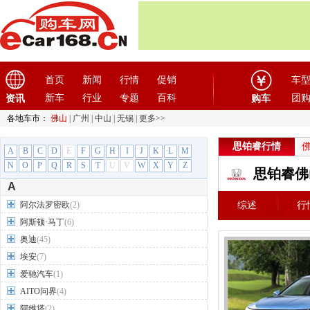
首页
新闻
行情
促销
车
新车
行业
专题
百科
团
资讯
购车
各地车市：
佛山
|
广州
|
中山
|
无锡
|
更多>>
思铂睿行情
A
B
C
D
E
F
G
H
I
J
K
L
M
N
O
P
Q
R
S
T
U
V
W
X
Y
Z
思铂睿佛
A
阿尔法罗密欧
(2)
综述
行
阿斯顿·马丁
(6)
奥迪
(45)
埃安
(7)
爱驰汽车
(1)
AITO问界
(4)
阿维塔
(2)