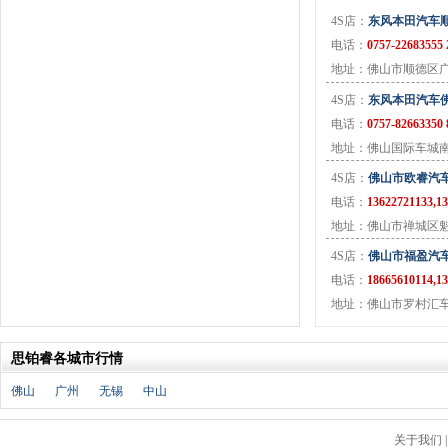
J
4S店：
东风本田汽车
金杯
(18)
电话：
0757-22683555 
江淮
(33)
地址：佛山市顺德区
江铃
(7)
4S店：
东风本田汽车
捷豹
(11)
电话：
0757-82663350 
Jeep
(14)
地址：佛山国际车城南
吉利
(30)
4S店：
佛山市欧睿汽
金龙
(2)
电话：
13622721133,1
九龙
(1)
地址：佛山市禅城区魁
江铃集团新能源
(8)
4S店：
佛山市福盈汽
ARCFOX极狐
(6)
电话：
18665610114,1
君马
(3)
地址：佛山市罗村汇车
捷途
(9)
捷达
(3)
思铂睿各城市行情
几何汽车
(5)
极氪
(4)
佛山
广州
无锡
中山
捷尼赛思
(3)
吉利银河
(7)
关于我们