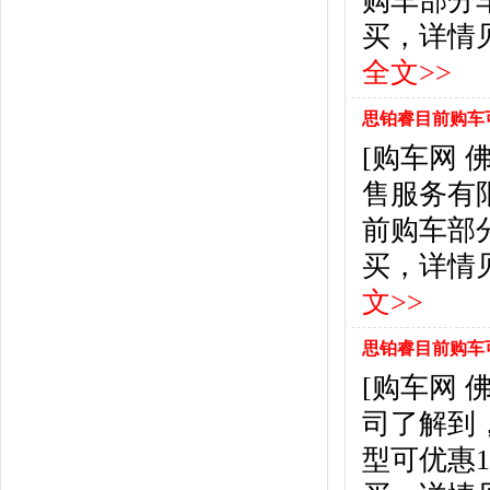
购车部分
东风风行
(18)
买，详情见下表： 
东风小康
(11)
东南
(12)
全文>>
东风风度
(7)
东风
(4)
思铂睿目前购车可
东风风光
(10)
[购车网
电咖
(1)
售服务有
东风瑞泰特
(1)
大乘汽车
(5)
前购车部
电动屋
(1)
买，详情见下表：
东风纳米
(3)
文>>
大运汽车
(1)
东风奕派
(1)
思铂睿目前购车可
F
[购车网
法拉利
(10)
菲亚特
(9)
司了解到
丰田
(60)
型可优惠
福迪
(4)