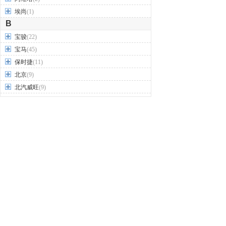
埃尚
(1)
B
宝骏
(22)
宝马
(45)
保时捷
(11)
北京
(9)
北汽威旺
(9)
北汽制造
(7)
奔驰
(63)
奔腾
(15)
本田
(31)
标致
(19)
别克
(24)
宾利
(5)
比亚迪
(56)
布加迪
(1)
北汽昌河
(12)