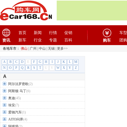
首页
新闻
行情
促销
车
新车
行业
专题
百科
团
资讯
购车
各地车市：
佛山
|
广州
|
中山
|
无锡
|
更多>>
A
B
C
D
E
F
G
H
I
J
K
L
M
N
O
P
Q
R
S
T
U
V
W
X
Y
Z
A
阿尔法罗密欧
(2)
阿斯顿·马丁
(6)
奥迪
(45)
埃安
(7)
爱驰汽车
(1)
AITO问界
(4)
阿维塔
(2)