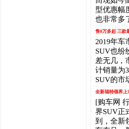
而现如今
东风风行
(18)
型优惠幅
东风小康
(11)
东南
(12)
也非常多
东风风度
(7)
东风
(4)
售8万多起 三款
东风风光
(10)
2019年
电咖
(1)
SUV也
东风瑞泰特
(1)
大乘汽车
(5)
差无几，市
电动屋
(1)
计销量为3
东风纳米
(3)
SUV的
大运汽车
(1)
东风奕派
(1)
全新福特领界上市
F
[购车网 
法拉利
(10)
菲亚特
(9)
界SUV
丰田
(60)
到，全新
福迪
(4)