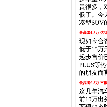
北京汽车
(17)
贵很多，
北汽幻速
(10)
北汽新能源
(12)
低了。今
宝沃汽车
(5)
凑型SU
比速汽车
(3)
北汽道达
(1)
最高降1.8万 这
北汽瑞翔
(1)
现如今合
C
低于15
长安
(71)
长城
(17)
起步售价已
创维汽车
(1)
PLUS等
长安启源
(2)
D
的朋友而
DS
(8)
最高降2.5万 三
大发
(1)
道奇
(3)
这几年汽
大众
(61)
前10万出
东风风神
(17)