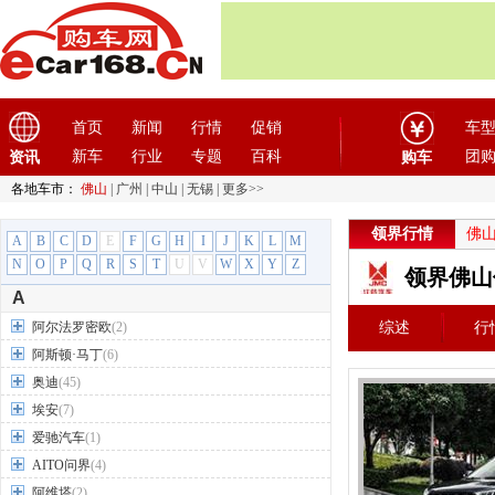
首页
新闻
行情
促销
车
新车
行业
专题
百科
团
资讯
购车
各地车市：
佛山
|
广州
|
中山
|
无锡
|
更多>>
领界行情
佛
A
B
C
D
E
F
G
H
I
J
K
L
M
N
O
P
Q
R
S
T
U
V
W
X
Y
Z
领界佛山
A
阿尔法罗密欧
(2)
综述
行
阿斯顿·马丁
(6)
奥迪
(45)
埃安
(7)
爱驰汽车
(1)
AITO问界
(4)
阿维塔
(2)