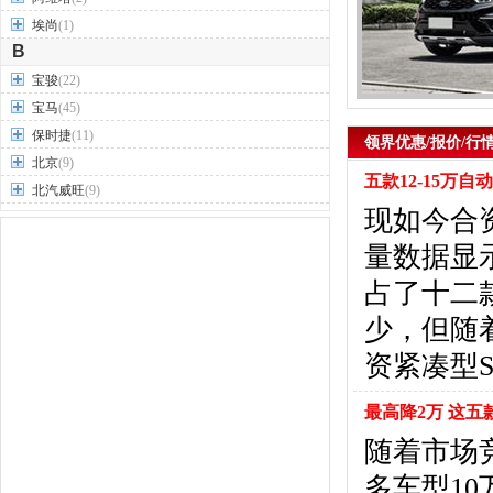
埃尚
(1)
B
宝骏
(22)
宝马
(45)
保时捷
(11)
领界优惠/报价/行
北京
(9)
五款12-15万
北汽威旺
(9)
现如今合
北汽制造
(7)
奔驰
(63)
量数据显
奔腾
(15)
占了十二
本田
(31)
少，但随
标致
(19)
别克
(24)
资紧凑型
宾利
(5)
比亚迪
(56)
最高降2万 这五
布加迪
(1)
随着市场
北汽昌河
(12)
多车型1