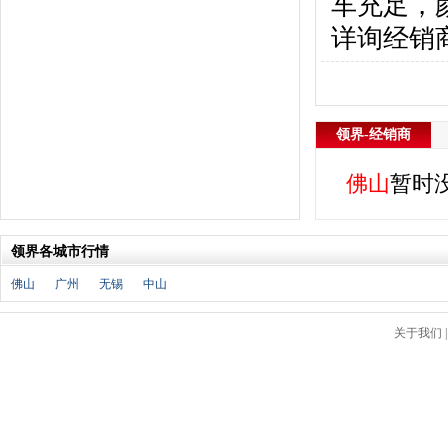
车充足，
福特
(31)
福田汽车
(18)
详询经销
福汽启腾
(3)
枫叶汽车
(2)
飞凡汽车
(1)
方程豹
(1)
领界-经销商
G
佛山
暂时
GMC
(4)
广汽传祺
(19)
广汽吉奥
(16)
领界各城市行情
观致
(3)
国金汽车
(1)
佛山
广州
无锡
中山
广汽集团
(2)
国机智骏
(3)
关于我们
广汽蔚来
(1)
H
哈飞汽车
(6)
海马汽车
(23)