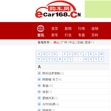
首页
新闻
行情
促销
新车
行业
专题
百科
资讯
各地车市：
佛山
|
广州
|
中山
|
无锡
|
更多>>
A
B
C
D
E
F
G
H
I
J
K
L
M
N
O
P
Q
R
S
T
U
V
W
X
Y
Z
A
阿尔法罗密欧
(2)
阿斯顿·马丁
(6)
奥迪
(45)
埃安
(7)
爱驰汽车
(1)
AITO问界
(4)
阿维塔
(2)