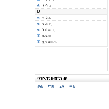
埃尚
(1)
B
宝骏
(22)
宝马
(45)
保时捷
(11)
北京
(9)
北汽威旺
(9)
北汽制造
(7)
奔驰
(63)
奔腾
(15)
本田
(31)
标致
(19)
猎豹CT5各城市行情
别克
(24)
宾利
(5)
佛山
广州
无锡
中山
比亚迪
(56)
布加迪
(1)
北汽昌河
(12)