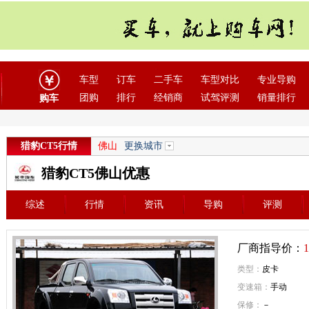
车型
订车
二手车
车型对比
专业导购
团购
排行
经销商
试驾评测
销量排行
购车
猎豹CT5行情
佛山
更换城市
猎豹CT5佛山优惠
综述
行情
资讯
导购
评测
厂商指导价：
1
类型：
皮卡
变速箱：
手动
保修：
－