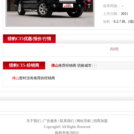
保养周期：
－
上市日期：
2011
油耗：
6.2-7.8L（
猎豹CT5优惠/报价/行情
共
0
页
猎豹CT5-经销商
佛山
推荐经销商
切换城市
佛山
暂时没有推荐的经销商
关于我们
|
广告服务
|
联系我们
|
网站导航
|
招商加盟
Copyright© All Rights Reserved
版权所有2005©