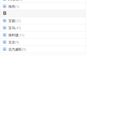
埃尚
(1)
B
宝骏
(22)
宝马
(45)
保时捷
(11)
北京
(9)
北汽威旺
(9)
北汽制造
(7)
奔驰
(63)
奔腾
(15)
本田
(31)
标致
(19)
别克
(24)
宾利
(5)
比亚迪
(56)
布加迪
(1)
北汽昌河
(12)