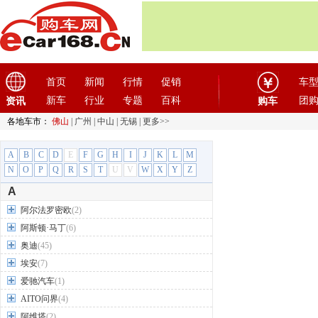
首页
新闻
行情
促销
车
新车
行业
专题
百科
团
资讯
购车
各地车市：
佛山
|
广州
|
中山
|
无锡
|
更多>>
A
B
C
D
E
F
G
H
I
J
K
L
M
N
O
P
Q
R
S
T
U
V
W
X
Y
Z
A
阿尔法罗密欧
(2)
阿斯顿·马丁
(6)
奥迪
(45)
埃安
(7)
爱驰汽车
(1)
AITO问界
(4)
阿维塔
(2)