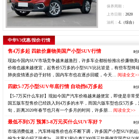
保养周期：
上市日期：
2020
油耗：
-L（综合）
中华V3优惠/报价/行情
售4万多起 四款价廉物美国产小型SUV行情
时间
现如今国内SUV市场竞争越来越激烈，许多车企都纷纷推出价廉物美的
价格也越来越便宜，起售价5万多的小型SUV比比皆是，有些车型终
肺炎疫情逐步趋于好转，国内车市也在逐步回暖，今天…
阅读全文>
四款5-7万小型SUV年底行情 自动挡6万多起
时间
【5-7万买什么车好】现如今国产汽车价格越来越便宜，即使是非常
国五版车型售价已经跌入到4万多的水平，而国六版车型也仅5万多，
旬，距离2020年春节也只有一个多月的时间，许多朋…
阅读全文>>
最低不到5万 预算5-8万元买什么SUV车好？
时间
市场消费低迷，汽车终端售价也在不断下调，许多国产小型SUV的起
编为大家介绍了瑞虎3x、远景X3和众泰T300等三款最便宜国产SU