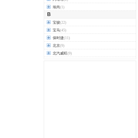
埃尚
(1)
B
宝骏
(22)
宝马
(45)
保时捷
(11)
北京
(9)
北汽威旺
(9)
北汽制造
(7)
奔驰
(63)
奔腾
(15)
本田
(31)
标致
(19)
别克
(24)
宾利
(5)
比亚迪
(56)
布加迪
(1)
北汽昌河
(12)