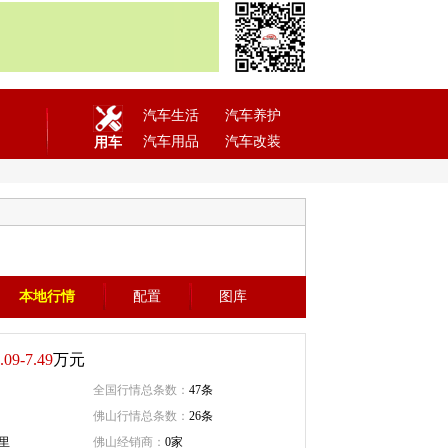
汽车生活
汽车养护
汽车用品
汽车改装
用车
本地行情
配置
图库
.09-7.49
万元
全国行情总条数：
47条
佛山行情总条数：
26条
公里
佛山经销商：
0家