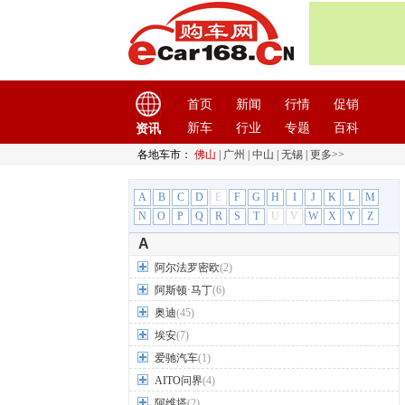
首页
新闻
行情
促销
新车
行业
专题
百科
资讯
各地车市：
佛山
|
广州
|
中山
|
无锡
|
更多>>
A
B
C
D
E
F
G
H
I
J
K
L
M
N
O
P
Q
R
S
T
U
V
W
X
Y
Z
A
阿尔法罗密欧
(2)
阿斯顿·马丁
(6)
奥迪
(45)
埃安
(7)
爱驰汽车
(1)
AITO问界
(4)
阿维塔
(2)