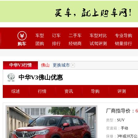
车型
订车
二手车
车型对比
专业导购
团购
排行
经销商
试驾评测
销量排行
购车
中华V3行情
佛山
更换城市
中华V3佛山优惠
综述
行情
资讯
导购
评测
厂商指导价：
6
类型：
SUV
变速箱：
手动
保修：
3年或10万