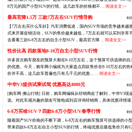
8万元的国产小型SUV的行情。这几款车的价格都不…
阅读全文>>
最高官降1.5万 三款7万左右SUV行情导购
时间
【7万左右买什么车好】汽车消费低迷，国内SUV市场的竞争越来越
式来开展促销活动，SUV的售价越来越低，7万左右就可以买到非常
去看看三款6-8万左右的自主小型SUV，最高官方降…
阅读全文>>
性价比高 四款落地8-10万自主小型SUV行情
时间
许多首次购车朋友的预算大都在8-10万左右，这个预算可供选择的自
的优惠。今天，购车网小编就为大家盘点四款售价在8-10万左右的热
价并不高，这几款车普遍也只有几千元的优惠，…
阅读全文>>
中华V3提供试乘试驾 优惠高达4000元
时间
[购车网 佛山行情] 日前，购车网编辑从经销商处了解到，中华V3现
选。对此车感兴趣的朋友可致电或到店详询经销商，具体优惠详情请
6-8万买啥SUV？四款6-8万小型SUV春季行情
时间
随着国产SUV价格的不断下调，6-8万左右的购车预算可供选择的小
带来四款6-8万左右自主小型SUV的行情，终端优惠后最低售价只有